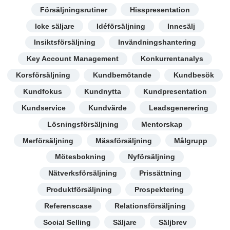
Försäljningsrutiner
Hisspresentation
Icke säljare
Idéförsäljning
Innesälj
Insiktsförsäljning
Invändningshantering
Key Account Management
Konkurrentanalys
Korsförsäljning
Kundbemötande
Kundbesök
Kundfokus
Kundnytta
Kundpresentation
Kundservice
Kundvärde
Leadsgenerering
Lösningsförsäljning
Mentorskap
Merförsäljning
Mässförsäljning
Målgrupp
Mötesbokning
Nyförsäljning
Nätverksförsäljning
Prissättning
Produktförsäljning
Prospektering
Referenscase
Relationsförsäljning
Social Selling
Säljare
Säljbrev