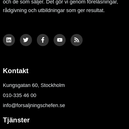
och de som säljer. Det gör vi genom föreläsningar,
rådgivning och utbildningar som ger resultat.
L
T
F
Y
R
i
w
a
o
s
n
i
c
u
s
k
t
e
t
e
t
b
u
d
e
o
b
i
r
o
e
n
k
Kontakt
-
f
Kungsgatan 60, Stockholm
010-335 46 00
info@forsaljningschefen.se
Tjänster