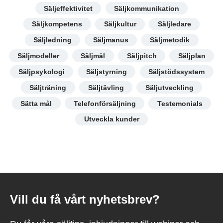
Säljeffektivitet
Säljkommunikation
Säljkompetens
Säljkultur
Säljledare
Säljledning
Säljmanus
Säljmetodik
Säljmodeller
Säljmål
Säljpitch
Säljplan
Säljpsykologi
Säljstyrning
Säljstödssystem
Säljträning
Säljtävling
Säljutveckling
Sätta mål
Telefonförsäljning
Testemonials
Utveckla kunder
Vill du få vårt nyhetsbrev?