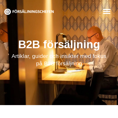
Hoppa
till
innehåll
B2B försäljning
Artiklar, guider och insikter med fokus
på B2B försäljning