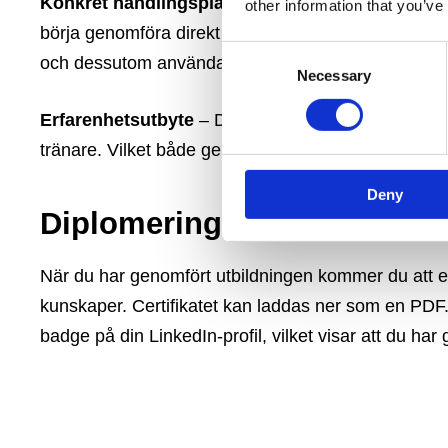
Konkret handlingsplan
– Under utbildningen skap
other information that you’ve
börja genomföra direkt efter utbildningen. Därefter 
Consent
och dessutom använda den under lång tid framåt.
Necessary
Selection
Erfarenhetsutbyte
– Du får ta del av erfarenheter
tränare. Vilket både ger nya idéer och bekräftelse 
Deny
Diplomering
När du har genomfört utbildningen kommer du att erh
kunskaper. Certifikatet kan laddas ner som en PDF. D
badge på din LinkedIn-profil, vilket visar att du har