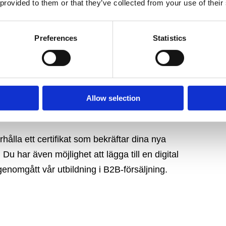
ar du en konkret handlingsplan som du kan
 provided to them or that they’ve collected from your use of their
kan du fortsätta utveckla planen steg för steg
Preferences
Statistics
 och lärdomar från de andra deltagarna och
på vad som fungerar i praktiken
Allow selection
ålla ett certifikat som bekräftar dina nya
u har även möjlighet att lägga till en digital
 genomgått vår utbildning i B2B-försäljning.