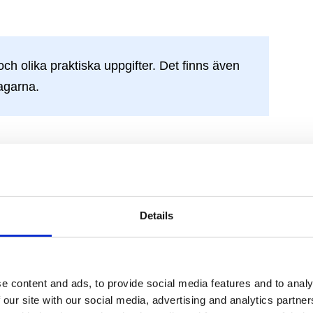
ch olika praktiska uppgifter. Det finns även
tagarna.
lta på utbildningen?
r ännu bättre på attsälja mot nya och befintliga
ik där dessa tre områden utgör grunden.
Details
d att tänka nytt och större. Du kommer att få ny
kas ännu bättre i ditt arbete.
e content and ads, to provide social media features and to analy
 our site with our social media, advertising and analytics partn