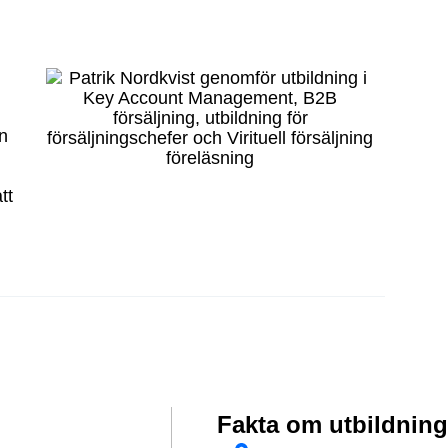
an
tt
Fakta om utbildnin