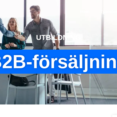
Hem
Tjänste
UTBILDNING
2B-försäljni