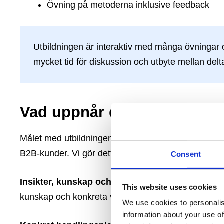
Övning på metoderna inklusive feedback
Utbildningen är interaktiv med många övningar o
mycket tid för diskussion och utbyte mellan del
Vad uppnår du genom att de
Målet med utbildningen är att utveckla dig så du bli
B2B-kunder. Vi gör detta genom en beprövad metod
Consent
Insikter, kunskap
och verktyg
– Du kommer få stö
This website uses cookies
kunskap och konkreta verktyg som hjälper dig att lyc
We use cookies to personalis
information about your use of