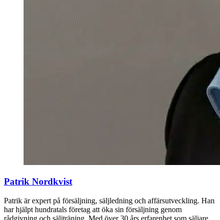
Patrik Nordkvist
Patrik är expert på försäljning, säljledning och affärsutveckling. Han
har hjälpt hundratals företag att öka sin försäljning genom
rådgivning och säljträning. Med över 30 års erfarenhet som säljare,