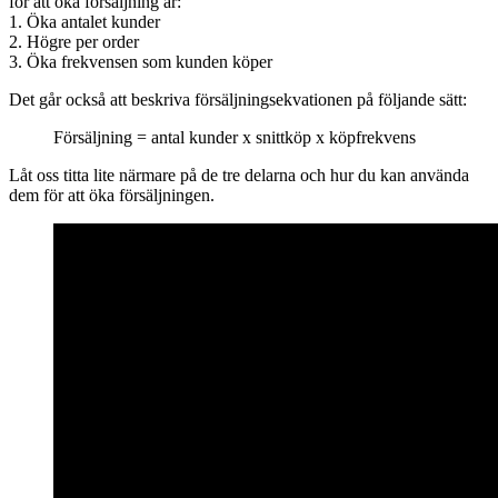
för att öka försäljning är:
1. Öka antalet kunder
2. Högre per order
3. Öka frekvensen som kunden köper
Det går också att beskriva försäljningsekvationen på följande sätt:
Försäljning = antal kunder x snittköp x köpfrekvens
Låt oss titta lite närmare på de tre delarna och hur du kan använda
dem för att öka försäljningen.