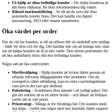
Få hjälp av dina befintliga kunder
– De nöjda kunderna är
din bästa säljkanal. Be dem rekommendera dig vidare.
Riktad marknadsföring
– Se till att du syns där dina
potentiella kunder finns. Det kan handla om digital
annonsering, SEO eller smarta samarbeten.
Öka värdet per order
När du väl har kunden, se till att affären blir så värdefull som möjligt
– både för dem och för dig. Det handlar inte om att kränga mer, utan
om att hjälpa kunden att få ut mer värde. Den största potentialen för
att öka snittaffären finns ofta hos befintliga kunder.
Några sätt att öka ordervärdet:
Merförsäljning
– Hjälp kunden att lyckas bättre genom att
erbjuda relevanta tilläggstjänster eller produkter. Om du
exempelvis säljer utbildning, kan en extra coachningstimme
vara precis det som gör skillnad.
Paketering
– Kombinera flera tjänster i ett tydligt paket. Det
gör det enklare att ta ett större beslut – och lättare att förklara
varför det är värt priset.
Prisstrategi
– Många är för försiktiga här. Om kunden ändå
ska köpa – varför inte något med mer innehåll, bättre support