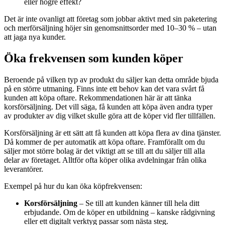
eller högre effekt?
Det är inte ovanligt att företag som jobbar aktivt med sin paketering
och merförsäljning höjer sin genomsnittsorder med 10–30 % – utan
att jaga nya kunder.
Öka frekvensen som kunden köper
Beroende på vilken typ av produkt du säljer kan detta område bjuda
på en större utmaning. Finns inte ett behov kan det vara svårt få
kunden att köpa oftare. Rekommendationen här är att tänka
korsförsäljning. Det vill säga, få kunden att köpa även andra typer
av produkter av dig vilket skulle göra att de köper vid fler tillfällen.
Korsförsäljning är ett sätt att få kunden att köpa flera av dina tjänster.
Då kommer de per automatik att köpa oftare. Framförallt om du
säljer mot större bolag är det viktigt att se till att du säljer till alla
delar av företaget. Alltför ofta köper olika avdelningar från olika
leverantörer.
Exempel på hur du kan öka köpfrekvensen:
Korsförsäljning
– Se till att kunden känner till hela ditt
erbjudande. Om de köper en utbildning – kanske rådgivning
eller ett digitalt verktyg passar som nästa steg.