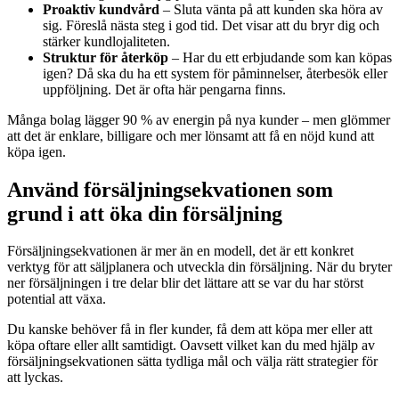
Proaktiv kundvård
– Sluta vänta på att kunden ska höra av
sig. Föreslå nästa steg i god tid. Det visar att du bryr dig och
stärker kundlojaliteten.
Struktur för återköp
– Har du ett erbjudande som kan köpas
igen? Då ska du ha ett system för påminnelser, återbesök eller
uppföljning. Det är ofta här pengarna finns.
Många bolag lägger 90 % av energin på nya kunder – men glömmer
att det är enklare, billigare och mer lönsamt att få en nöjd kund att
köpa igen.
Använd försäljningsekvationen som
grund i att öka din försäljning
Försäljningsekvationen är mer än en modell, det är ett konkret
verktyg för att säljplanera och utveckla din försäljning. När du bryter
ner försäljningen i tre delar blir det lättare att se var du har störst
potential att växa.
Du kanske behöver få in fler kunder, få dem att köpa mer eller att
köpa oftare eller allt samtidigt. Oavsett vilket kan du med hjälp av
försäljningsekvationen sätta tydliga mål och välja rätt strategier för
att lyckas.