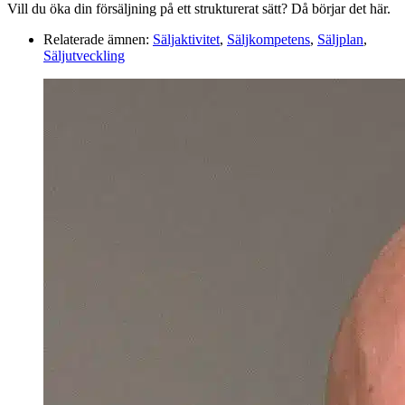
Vill du öka din försäljning på ett strukturerat sätt? Då börjar det här.
Relaterade ämnen:
Säljaktivitet
,
Säljkompetens
,
Säljplan
,
Säljutveckling