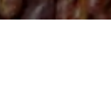
Jag åt nyligen lunch med en tidigare kollega
som startat eget. Han hade just kommit till
insikt, han behövde hjälp med försäljningen.
Fram tills nu, i snart ett år, hade han gått i tron
att hans produkt skulle sälja sig själv bara han
fick den så bra som han ville.
Han vet egentligen att det inte är så, men han
berättade hur han hade på att träffa kunder och
istället lagt mer tid och pengar på att göra sin