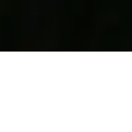
Genom att lära dig mingala framgångsrikt kan
du lyckas bättre i olika former av
affärssamanhang. På mingel kan du tidseffektiv
knyta många nya kontakter med människor du
kanske inte skulle nå annars. För att bli
framgångsrik på konsten att mingla behövs