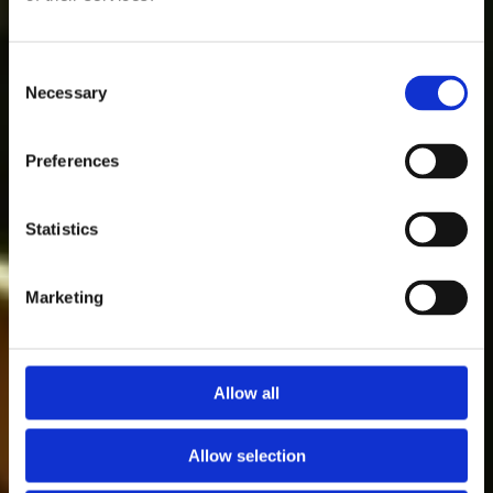
för att mingla
framgångsrikt
Consent
Necessary
Selection
Preferences
Patrik Nordkvist
Statistics
Senast uppdaterad: 5 augusti 2025
Marketing
Allow all
Allow selection