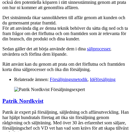
också den potentiella köparen i rätt sinnesstämning genom att prata
om hur ni kommer att genomföra affären.
Det sistnämnda ökar sannolikheten till affär genom att kunden och
du gemensamt pratar framtid.
För att använda dig av denna teknik behöver du sätta dig ned och ta
fram frågor om det förflutna och om framtiden som är relevanta för
din bransch, din produkt och dina kunder.
Sedan gäller det att börja använde dem i dina
säljprocesser
,
utvärdera och förfina dem löpande.
Rätt använt kan du genom att prata om det förflutna och framtiden
korta dina säljprocesser och öka din försäljning.
Relaterade ämnen:
Försäljningsmetodik
,
Idéförsäljning
Patrik Nordkvist
Patrik är expert på försäljning, säljledning och affärsutveckling. Han
har hjälpt hundratals företag att öka sin försäljning genom
rådgivning och säljträning. Med över 30 års erfarenhet som säljare,
försäljningschef och VD vet han vad som krävs för att skapa tillväxt