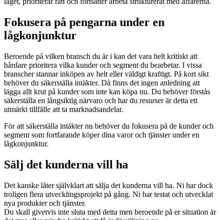
läget, prioriterar rätt och fortsätter arbeta strukturerat med affärerna.
Fokusera på pengarna under en
lågkonjunktur
Beroende på vilken bransch du är i kan det vara helt kritiskt att
hårdare prioritera vilka kunder och segment du bearbetar. I vissa
branscher stannar inköpen av helt eller väldigt kraftigt. På kort sikt
behöver du säkerställa intäkter. Då finns det ingen anledning att
lägga allt krut på kunder som inte kan köpa nu. Du behöver förstås
säkerställa en långsiktig närvaro och har du resurser är detta ett
utmärkt tillfälle att ta marknadsandelar.
För att säkerställa intäkter nu behöver du fokusera på de kunder och
segment som fortfarande köper dina varor och tjänster under en
lågkonjunktur.
Sälj det kunderna vill ha
Det kanske låter självklart att sälja det kunderna vill ha. Ni har dock
troligen flera utvecklingsprojekt på gång. Ni har testat och utvecklat
nya produkter och tjänster.
Du skall givetvis inte sluta med detta men beroende på er situation är