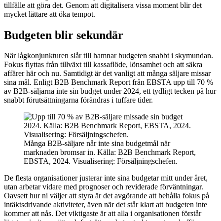
tillfälle att göra det. Genom att digitalisera vissa moment blir det
mycket lättare att öka tempot.
Budgeten blir sekundär
När lågkonjunkturen slår till hamnar budgeten snabbt i skymundan.
Fokus flyttas från tillväxt till kassaflöde, lönsamhet och att säkra
affärer här och nu. Samtidigt är det vanligt att många säljare missar
sina mål. Enligt B2B Benchmark Report från EBSTA upp till 70 %
av B2B-säljarna inte sin budget under 2024, ett tydligt tecken på hur
snabbt förutsättningarna förändras i tuffare tider.
Många B2B-säljare når inte sina budgetmål när
marknaden bromsar in. Källa: B2B Benchmark Report,
EBSTA, 2024. Visualisering: Försäljningschefen.
De flesta organisationer justerar inte sina budgetar mitt under året,
utan arbetar vidare med prognoser och reviderade förväntningar.
Oavsett hur ni väljer att styra är det avgörande att behålla fokus på
intäktsdrivande aktiviteter, även när det står klart att budgeten inte
kommer att nås. Det viktigaste är att alla i organisationen förstår