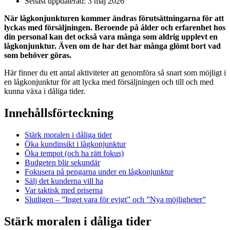
Senast uppdaterad: 3 maj 2026
När lågkonjunkturen kommer ändras förutsättningarna för att
lyckas med försäljningen. Beroende på ålder och erfarenhet hos
din personal kan det också vara många som aldrig upplevt en
lågkonjunktur. Även om de har det har många glömt bort vad
som behöver göras.
Här finner du ett antal aktiviteter att genomföra så snart som möjligt i
en lågkonjunktur för att lycka med försäljningen och till och med
kunna växa i dåliga tider.
Innehållsförteckning
Stärk moralen i dåliga tider
Öka kundinsikt i lågkonjunktur
Öka tempot (och ha rätt fokus)
Budgeten blir sekundär
Fokusera på pengarna under en lågkonjunktur
Sälj det kunderna vill ha
Var taktisk med priserna
Slutligen – ”Inget vara för evigt” och ”Nya möjligheter”
Stärk moralen i dåliga tider