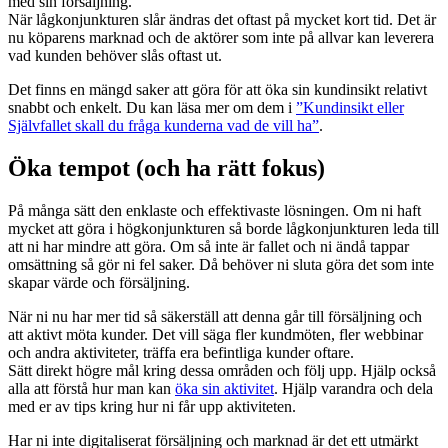
med sin försäljning.
När lågkonjunkturen slår ändras det oftast på mycket kort tid. Det är
nu köparens marknad och de aktörer som inte på allvar kan leverera
vad kunden behöver slås oftast ut.
Det finns en mängd saker att göra för att öka sin kundinsikt relativt
snabbt och enkelt. Du kan läsa mer om dem i
”Kundinsikt eller
Självfallet skall du fråga kunderna vad de vill ha”
.
Öka tempot (och ha rätt fokus)
På många sätt den enklaste och effektivaste lösningen. Om ni haft
mycket att göra i högkonjunkturen så borde lågkonjunkturen leda till
att ni har mindre att göra. Om så inte är fallet och ni ändå tappar
omsättning så gör ni fel saker. Då behöver ni sluta göra det som inte
skapar värde och försäljning.
När ni nu har mer tid så säkerställ att denna går till försäljning och
att aktivt möta kunder. Det vill säga fler kundmöten, fler webbinar
och andra aktiviteter, träffa era befintliga kunder oftare.
Sätt direkt högre mål kring dessa områden och följ upp. Hjälp också
alla att förstå hur man kan
öka sin aktivitet
. Hjälp varandra och dela
med er av tips kring hur ni får upp aktiviteten.
Har ni inte digitaliserat försäljning och marknad är det ett utmärkt