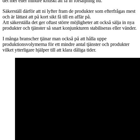
det mer eller mindre kritiskt att få in försäljning nu.
Säkerställ därför att ni lyfter fram de produkter som efterfrågas mest
och är lättast att på kort sikt få till en affär på.
Att säkerställa det ger oftast större möjligheter att också sälja in nya
produkter och tjänster så snart konjunkturen stabiliseras eller vänder.
I många branscher tjänar man också på att hålla uppe
produktionsvolymerna för ett mindre antal tjänster och produkter
vilket ytterligare hjälper till att klara dåliga tider.