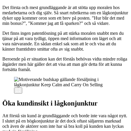
Det första och mest grundläggande är att stötta upp moralen hos
medarbetarna och dig själv. Så snart rubrikerna om en lågkonjunktur
dyker upp kommer oron som ett brev på posten. ”Hur blir det med
min bonus?”, ”Kommer jag att få sparken?” och så vidare.
Det finns ingen patentlösning på att stärka moralen snabbt men du
tjänar på att vara tydligt, öppen med information om läget och att
vara närvarande. En sådan enkel sak som att le och visa att du
känner framtidstro smittar ofta av sig snabbt.
Beroende på er situation kan det förstås behövas vidta mindre roliga
åtgärder men här gäller det att visa att man gör detta för att kunna
fortsätta framåt.
Öka kundinsikt i lågkonjunktur
Att förstå sin kund är grundläggande och borde inte vara något nytt.
I slutet på en högkonjunktur är det dock oftast säljarens marknad
och även de aktörer som inte har så bra koll på kunden kan lyckas