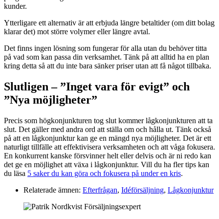
kunder.
Ytterligare ett alternativ är att erbjuda längre betaltider (om ditt bolag
klarar det) mot större volymer eller längre avtal.
Det finns ingen lösning som fungerar för alla utan du behöver titta
på vad som kan passa din verksamhet. Tänk på att alltid ha en plan
kring detta så att du inte bara sänker priser utan att få något tillbaka.
Slutligen – ”Inget vara för evigt” och
”Nya möjligheter”
Precis som högkonjunkturen tog slut kommer lågkonjunkturen att ta
slut. Det gäller med andra ord att ställa om och hålla ut. Tänk också
på att en lågkonjunktur kan ge en mängd nya möjligheter. Det är ett
naturligt tillfälle att effektivisera verksamheten och att våga fokusera.
En konkurrent kanske försvinner helt eller delvis och är ni redo kan
det ge en möjlighet att växa i lågkonjunktur. Vill du ha fler tips kan
du läsa
5 saker du kan göra och fokusera på under en kris
.
Relaterade ämnen:
Efterfrågan
,
Idéförsäljning
,
Lågkonjunktur