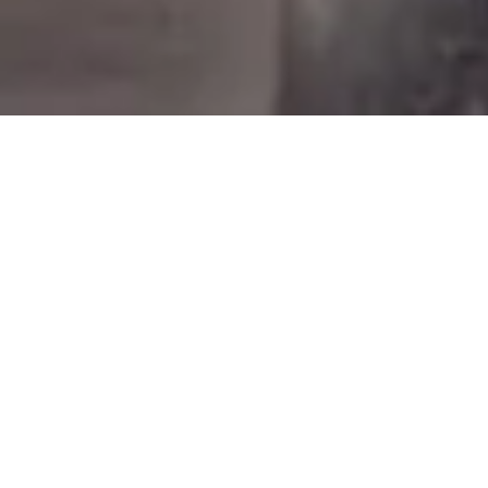
”Om ni bara arbetar på lite till skall ni se att det
löser sig”. Hårt arbete är ett måste för att kunna
lyckas. Dock, hårt arbete med fel saker eller fel
förutsättningar skapar ingen framgång.
Forskning har påvisat att enbart hårt arbete
betyder ganska lite för framgång. Arbetar dina
medarbetare på fel sätt eller med fel saker ger
arbetet inget resultat. Det kan till och med bli