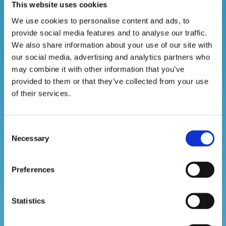
This website uses cookies
We use cookies to personalise content and ads, to
provide social media features and to analyse our traffic.
We also share information about your use of our site with
Framgångsrikt
our social media, advertising and analytics partners who
may combine it with other information that you’ve
ledarskap – Fel
provided to them or that they’ve collected from your use
of their services.
förutsättningar
kan förstöra ditt
Consent
Necessary
Selection
hårda arbete
Preferences
Statistics
Patrik Nordkvist