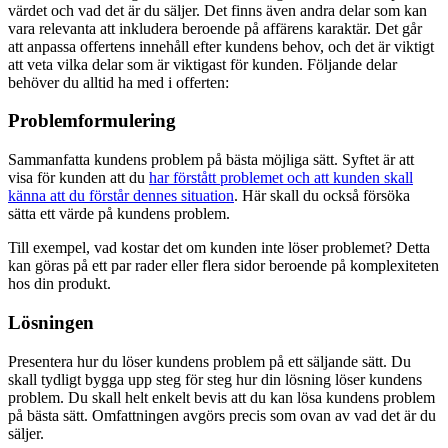
värdet och vad det är du säljer. Det finns även andra delar som kan
vara relevanta att inkludera beroende på affärens karaktär. Det går
att anpassa offertens innehåll efter kundens behov, och det är viktigt
att veta vilka delar som är viktigast för kunden. Följande delar
behöver du alltid ha med i offerten:
Problemformulering
Sammanfatta kundens problem på bästa möjliga sätt. Syftet är att
visa för kunden att du
har förstått problemet och att kunden skall
känna att du förstår dennes situation
. Här skall du också försöka
sätta ett värde på kundens problem.
Till exempel, vad kostar det om kunden inte löser problemet? Detta
kan göras på ett par rader eller flera sidor beroende på komplexiteten
hos din produkt.
Lösningen
Presentera hur du löser kundens problem på ett säljande sätt. Du
skall tydligt bygga upp steg för steg hur din lösning löser kundens
problem. Du skall helt enkelt bevis att du kan lösa kundens problem
på bästa sätt. Omfattningen avgörs precis som ovan av vad det är du
säljer.