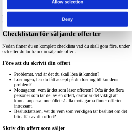
Allow selection
Se till att din offert som säljer är prydlig och utan felaktigheter.
Stavfel, suddiga utskrifter, slarvig paketering etc är samtliga små
saker som drar ner helhetsintrycket och minskar möjligheterna till
Deny
affär.
Checklistan för säljande offerter
Nedan finner du en komplett checklista vad du skall göra före, under
och efter du tar fram din säljande offert.
Före att du skrivit din offert
Problemet, vad är det du skall lösa åt kunden?
Lösningen, har du fått accept på din lösning till kundens
problem?
Mottagaren, vem är det som läser offerten? Ofta är det flera
personer som tar del av en offert, därför är det viktigt att
kunna anpassa innehållet så alla mottagarna finner offerten
intressant.
Beslutsfattaren, vet du vem som verkligen tar beslutet om det
blir affär av din offert?
Skriv din offert som säljer