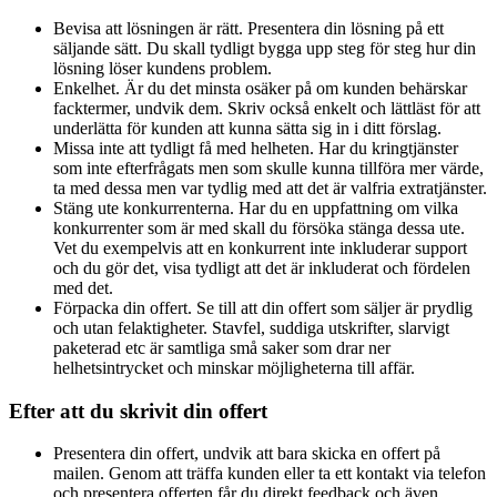
Bevisa att lösningen är rätt. Presentera din lösning på ett
säljande sätt. Du skall tydligt bygga upp steg för steg hur din
lösning löser kundens problem.
Enkelhet. Är du det minsta osäker på om kunden behärskar
facktermer, undvik dem. Skriv också enkelt och lättläst för att
underlätta för kunden att kunna sätta sig in i ditt förslag.
Missa inte att tydligt få med helheten. Har du kringtjänster
som inte efterfrågats men som skulle kunna tillföra mer värde,
ta med dessa men var tydlig med att det är valfria extratjänster.
Stäng ute konkurrenterna. Har du en uppfattning om vilka
konkurrenter som är med skall du försöka stänga dessa ute.
Vet du exempelvis att en konkurrent inte inkluderar support
och du gör det, visa tydligt att det är inkluderat och fördelen
med det.
Förpacka din offert. Se till att din offert som säljer är prydlig
och utan felaktigheter. Stavfel, suddiga utskrifter, slarvigt
paketerad etc är samtliga små saker som drar ner
helhetsintrycket och minskar möjligheterna till affär.
Efter att du skrivit din offert
Presentera din offert, undvik att bara skicka en offert på
mailen. Genom att träffa kunden eller ta ett kontakt via telefon
och presentera offerten får du direkt feedback och även