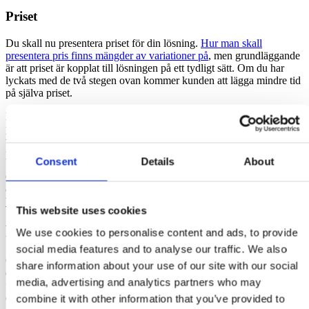
Priset
Du skall nu presentera priset för din lösning.
Hur man skall
presentera pris finns mängder av variationer på
, men grundläggande
är att priset är kopplat till lösningen på ett tydligt sätt. Om du har
lyckats med de två stegen ovan kommer kunden att lägga mindre tid
på själva priset.
Det finns olika tekniker såsom att dela upp priset i delar eller
paketpris. Det finns för- och nackdelar med båda. Se dock till att
vara medveten om vilken som är bäst för dig för att slippa hamna i
prisdiskussioner.
Consent
Details
About
Oavsett är det viktiga att det är tydligt för kunden. Vill du läsa mer
om hur du lyckas ta bättre betalt rekommenderas
”Hur du lyckas ta
bättre betalt än dina konkurrenter”
This website uses cookies
Fler rekommenderade delar i offerten
We use cookies to personalise content and ads, to provide
social media features and to analyse our traffic. We also
Ovan tre saker måste du ha med för att du skall lyckas med att göra
share information about your use of our site with our social
en säljande offert. Det är också viktigt att du besvarar kundens
media, advertising and analytics partners who may
frågor i offerten för att skapa förtroende och tydlighet. Se till att
offerten är anpassad efter kundens behov och förväntningar, och
combine it with other information that you’ve provided to