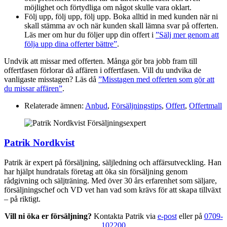
möjlighet och förtydliga om något skulle vara oklart.
Följ upp, följ upp, följ upp. Boka alltid in med kunden när ni
skall stämma av och när kunden skall lämna svar på offerten.
Läs mer om hur du följer upp din offert i
”Sälj mer genom att
följa upp dina offerter bättre”
.
Undvik att missar med offerten. Många gör bra jobb fram till
offertfasen förlorar då affären i offertfasen. Vill du undvika de
vanligaste misstagen? Läs då
”Misstagen med offerten som gör att
du missar affären”
.
Relaterade ämnen:
Anbud
,
Försäljningstips
,
Offert
,
Offertmall
Patrik Nordkvist
Patrik är expert på försäljning, säljledning och affärsutveckling. Han
har hjälpt hundratals företag att öka sin försäljning genom
rådgivning och säljträning. Med över 30 års erfarenhet som säljare,
försäljningschef och VD vet han vad som krävs för att skapa tillväxt
– på riktigt.
Vill ni öka er försäljning?
Kontakta Patrik via
e-post
eller på
0709-
102200