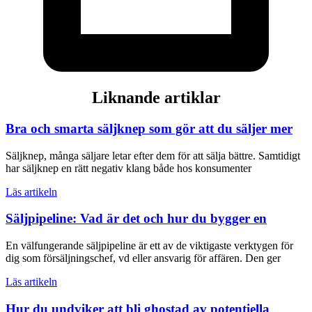
Liknande artiklar
Bra och smarta säljknep som gör att du säljer mer
Säljknep, många säljare letar efter dem för att sälja bättre. Samtidigt
har säljknep en rätt negativ klang både hos konsumenter
Läs artikeln
Säljpipeline: Vad är det och hur du bygger en
En välfungerande säljpipeline är ett av de viktigaste verktygen för
dig som försäljningschef, vd eller ansvarig för affären. Den ger
Läs artikeln
Hur du undviker att bli ghostad av potentiella