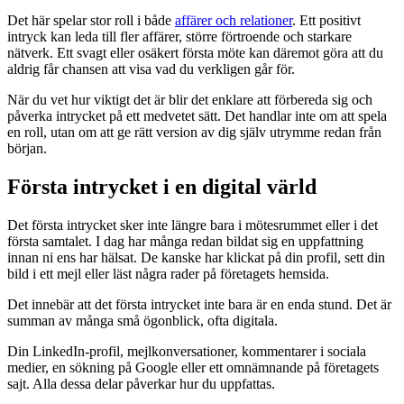
Det här spelar stor roll i både
affärer och relationer
. Ett positivt
intryck kan leda till fler affärer, större förtroende och starkare
nätverk. Ett svagt eller osäkert första möte kan däremot göra att du
aldrig får chansen att visa vad du verkligen går för.
När du vet hur viktigt det är blir det enklare att förbereda sig och
påverka intrycket på ett medvetet sätt. Det handlar inte om att spela
en roll, utan om att ge rätt version av dig själv utrymme redan från
början.
Första intrycket i en digital värld
Det första intrycket sker inte längre bara i mötesrummet eller i det
första samtalet. I dag har många redan bildat sig en uppfattning
innan ni ens har hälsat. De kanske har klickat på din profil, sett din
bild i ett mejl eller läst några rader på företagets hemsida.
Det innebär att det första intrycket inte bara är en enda stund. Det är
summan av många små ögonblick, ofta digitala.
Din LinkedIn-profil, mejlkonversationer, kommentarer i sociala
medier, en sökning på Google eller ett omnämnande på företagets
sajt. Alla dessa delar påverkar hur du uppfattas.