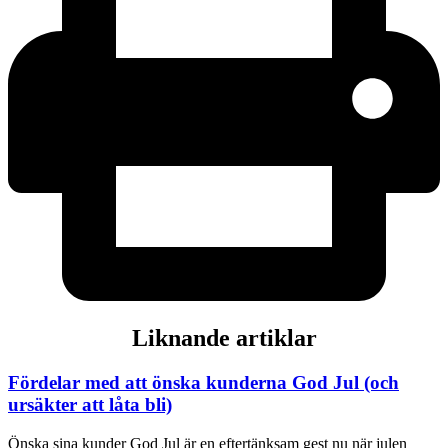
Liknande artiklar
Fördelar med att önska kunderna God Jul (och
ursäkter att låta bli)
Önska sina kunder God Jul är en eftertänksam gest nu när julen