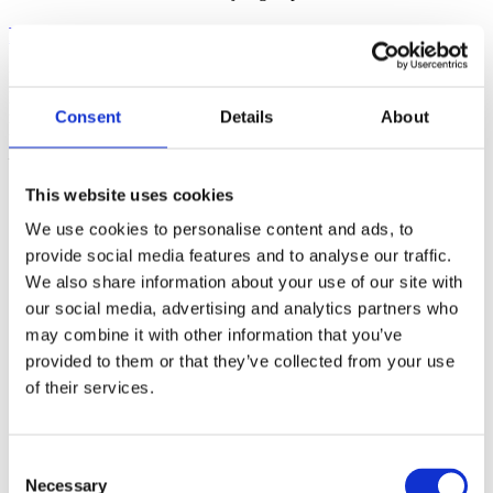
Patrik Nordkvist
Patrik är expert på försäljning, säljledning och affärsutveckling. Han
har hjälpt hundratals företag att öka sin försäljning genom
Consent
Details
About
rådgivning och säljträning. Med över 30 års erfarenhet som säljare,
försäljningschef och VD vet han vad som krävs för att skapa tillväxt
– på riktigt.
Vill ni öka er försäljning?
Kontakta Patrik via
e-post
eller på
0709-
This website uses cookies
102200
We use cookies to personalise content and ads, to
Dela gärna artikeln!
provide social media features and to analyse our traffic.
We also share information about your use of our site with
our social media, advertising and analytics partners who
may combine it with other information that you’ve
provided to them or that they’ve collected from your use
of their services.
Consent
Necessary
Selection