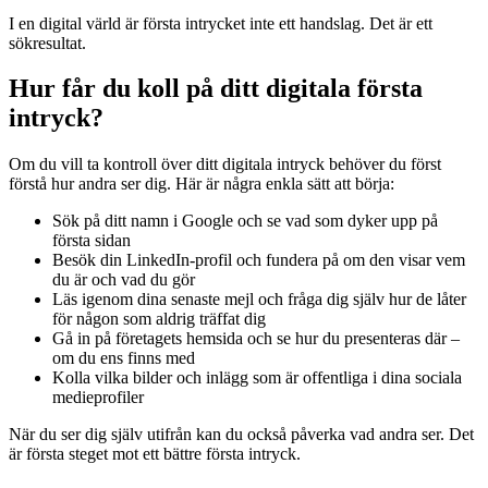
I en digital värld är första intrycket inte ett handslag. Det är ett
sökresultat.
Hur får du koll på ditt digitala första
intryck?
Om du vill ta kontroll över ditt digitala intryck behöver du först
förstå hur andra ser dig. Här är några enkla sätt att börja:
Sök på ditt namn i Google och se vad som dyker upp på
första sidan
Besök din LinkedIn-profil och fundera på om den visar vem
du är och vad du gör
Läs igenom dina senaste mejl och fråga dig själv hur de låter
för någon som aldrig träffat dig
Gå in på företagets hemsida och se hur du presenteras där –
om du ens finns med
Kolla vilka bilder och inlägg som är offentliga i dina sociala
medieprofiler
När du ser dig själv utifrån kan du också påverka vad andra ser. Det
är första steget mot ett bättre första intryck.