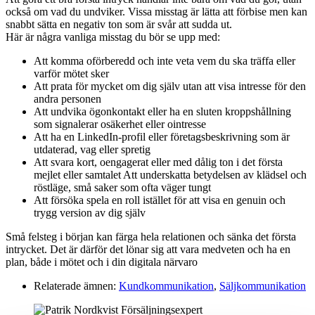
också om vad du undviker. Vissa misstag är lätta att förbise men kan
snabbt sätta en negativ ton som är svår att sudda ut.
Här är några vanliga misstag du bör se upp med:
Att komma oförberedd och inte veta vem du ska träffa eller
varför mötet sker
Att prata för mycket om dig själv utan att visa intresse för den
andra personen
Att undvika ögonkontakt eller ha en sluten kroppshållning
som signalerar osäkerhet eller ointresse
Att ha en LinkedIn-profil eller företagsbeskrivning som är
utdaterad, vag eller spretig
Att svara kort, oengagerat eller med dålig ton i det första
mejlet eller samtalet Att underskatta betydelsen av klädsel och
röstläge, små saker som ofta väger tungt
Att försöka spela en roll istället för att visa en genuin och
trygg version av dig själv
Små felsteg i början kan färga hela relationen och sänka det första
intrycket. Det är därför det lönar sig att vara medveten och ha en
plan, både i mötet och i din digitala närvaro
Relaterade ämnen:
Kundkommunikation
,
Säljkommunikation