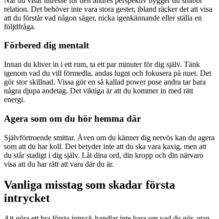
När du visar intresse för den andres perspektiv bygger du snabbt
relation. Det behöver inte vara stora gester, ibland räcker det att visa
att du förstår vad någon säger, nicka igenkännande eller ställa en
följdfråga.
Förbered dig mentalt
Innan du kliver in i ett rum, ta ett par minuter för dig själv. Tänk
igenom vad du vill förmedla, andas lugnt och fokusera på nuet. Det
gör stor skillnad. Vissa gör en så kallad power pose andra tar bara
några djupa andetag. Det viktiga är att du kommer in med rätt
energi.
Agera som om du hör hemma där
Självförtroende smittar. Även om du känner dig nervös kan du agera
som att du har koll. Det betyder inte att du ska vara kaxig, men att
du står stadigt i dig själv. Låt dina ord, din kropp och din närvaro
visa att du har rätt att vara där du är.
Vanliga misstag som skadar första
intrycket
Att göra ett bra första intryck handlar inte bara om vad du gör, utan