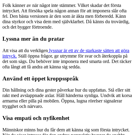
Folk känner av när något inte stämmer. Vilket skadar det första
intrycket. Att försöka spela någon annan för att imponera slår ofta
fel. Den bästa versionen är den som är äkta men förberedd. Känn
dina styrkor och visa dem med självklarhet. Då känns du trovärdig,
och det bygger förtroende.
Lyssna mer än du pratar
Att visa att du verkligen
lyssnar är ett av de starkaste sätten att göra
intryck.
Ställ öppna frågor, ge utrymme för svar och återkoppla på
det som sägs. Du behöver inte imponera med smarta ord. Det räcker
ofta långt att få andra att känna sig sedda.
Använd ett öppet kroppsspråk
Din hållning och dina gester påverkar hur du uppfattas. Stå eller sitt
rakt med avslappnade axlar. Håll händerna synliga. Undvik att korsa
armarna eller pilla på mobilen. Öppna, lugna rörelser signalerar
trygghet och närvaro.
Visa empati och nyfikenhet
Människor minns hur du får dem att känna sig som första intrycket.