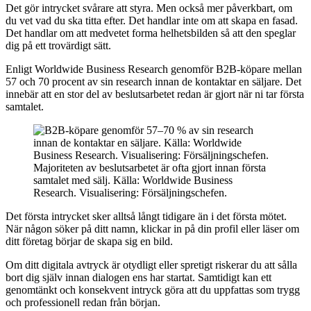
Det gör intrycket svårare att styra. Men också mer påverkbart, om
du vet vad du ska titta efter. Det handlar inte om att skapa en fasad.
Det handlar om att medvetet forma helhetsbilden så att den speglar
dig på ett trovärdigt sätt.
Enligt Worldwide Business Research genomför B2B-köpare mellan
57 och 70 procent av sin research innan de kontaktar en säljare. Det
innebär att en stor del av beslutsarbetet redan är gjort när ni tar första
samtalet.
Majoriteten av beslutsarbetet är ofta gjort innan första
samtalet med sälj. Källa: Worldwide Business
Research. Visualisering: Försäljningschefen.
Det första intrycket sker alltså långt tidigare än i det första mötet.
När någon söker på ditt namn, klickar in på din profil eller läser om
ditt företag börjar de skapa sig en bild.
Om ditt digitala avtryck är otydligt eller spretigt riskerar du att sålla
bort dig själv innan dialogen ens har startat. Samtidigt kan ett
genomtänkt och konsekvent intryck göra att du uppfattas som trygg
och professionell redan från början.