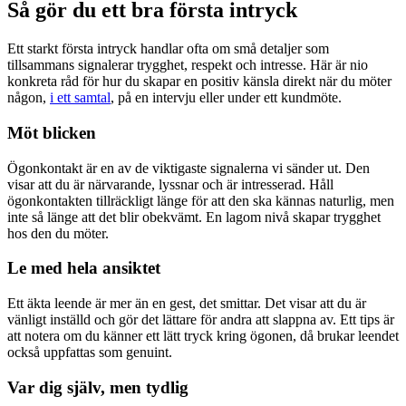
Så gör du ett bra första intryck
Ett starkt första intryck handlar ofta om små detaljer som
tillsammans signalerar trygghet, respekt och intresse. Här är nio
konkreta råd för hur du skapar en positiv känsla direkt när du möter
någon,
i ett samtal
, på en intervju eller under ett kundmöte.
Möt blicken
Ögonkontakt är en av de viktigaste signalerna vi sänder ut. Den
visar att du är närvarande, lyssnar och är intresserad. Håll
ögonkontakten tillräckligt länge för att den ska kännas naturlig, men
inte så länge att det blir obekvämt. En lagom nivå skapar trygghet
hos den du möter.
Le med hela ansiktet
Ett äkta leende är mer än en gest, det smittar. Det visar att du är
vänligt inställd och gör det lättare för andra att slappna av. Ett tips är
att notera om du känner ett lätt tryck kring ögonen, då brukar leendet
också uppfattas som genuint.
Var dig själv, men tydlig