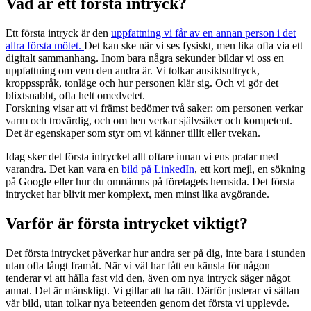
Vad är ett första intryck?
Ett första intryck är den
uppfattning vi får av en annan person i det
allra första mötet.
Det kan ske när vi ses fysiskt, men lika ofta via ett
digitalt sammanhang. Inom bara några sekunder bildar vi oss en
uppfattning om vem den andra är. Vi tolkar ansiktsuttryck,
kroppsspråk, tonläge och hur personen klär sig. Och vi gör det
blixtsnabbt, ofta helt omedvetet.
Forskning visar att vi främst bedömer två saker: om personen verkar
varm och trovärdig, och om hen verkar självsäker och kompetent.
Det är egenskaper som styr om vi känner tillit eller tvekan.
Idag sker det första intrycket allt oftare innan vi ens pratar med
varandra. Det kan vara en
bild på LinkedIn
, ett kort mejl, en sökning
på Google eller hur du omnämns på företagets hemsida. Det första
intrycket har blivit mer komplext, men minst lika avgörande.
Varför är första intrycket viktigt?
Det första intrycket påverkar hur andra ser på dig, inte bara i stunden
utan ofta långt framåt. När vi väl har fått en känsla för någon
tenderar vi att hålla fast vid den, även om nya intryck säger något
annat. Det är mänskligt. Vi gillar att ha rätt. Därför justerar vi sällan
vår bild, utan tolkar nya beteenden genom det första vi upplevde.