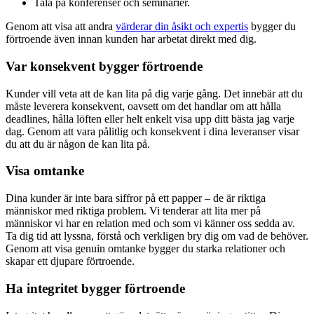
Tala på konferenser och seminarier.
Genom att visa att andra
värderar din åsikt och expertis
bygger du
förtroende även innan kunden har arbetat direkt med dig.
Var konsekvent bygger förtroende
Kunder vill veta att de kan lita på dig varje gång. Det innebär att du
måste leverera konsekvent, oavsett om det handlar om att hålla
deadlines, hålla löften eller helt enkelt visa upp ditt bästa jag varje
dag. Genom att vara pålitlig och konsekvent i dina leveranser visar
du att du är någon de kan lita på.
Visa omtanke
Dina kunder är inte bara siffror på ett papper – de är riktiga
människor med riktiga problem. Vi tenderar att lita mer på
människor vi har en relation med och som vi känner oss sedda av.
Ta dig tid att lyssna, förstå och verkligen bry dig om vad de behöver.
Genom att visa genuin omtanke bygger du starka relationer och
skapar ett djupare förtroende.
Ha integritet bygger förtroende