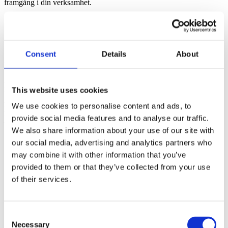
framgång i din verksamhet.
Relaterade ämnen:
Behålla kunder
,
Kundbemötande
,
Kundkommunikation
,
Kundrelationer
Consent
Details
About
Patrik Nordkvist
Patrik är expert på försäljning, säljledning och affärsutveckling. Han
This website uses cookies
har hjälpt hundratals företag att öka sin försäljning genom
rådgivning och säljträning. Med över 30 års erfarenhet som säljare,
We use cookies to personalise content and ads, to
försäljningschef och VD vet han vad som krävs för att skapa tillväxt
provide social media features and to analyse our traffic.
– på riktigt.
We also share information about your use of our site with
Vill ni öka er försäljning?
Kontakta Patrik via
e-post
eller på
0709-
our social media, advertising and analytics partners who
102200
may combine it with other information that you’ve
Dela gärna artikeln!
provided to them or that they’ve collected from your use
of their services.
Consent
Necessary
Selection