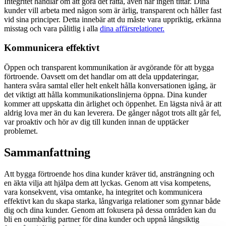
Integritet handlar om att göra det rätta, även när ingen tittar. Dina
kunder vill arbeta med någon som är ärlig, transparent och håller fast
vid sina principer. Detta innebär att du måste vara uppriktig, erkänna
misstag och vara pålitlig i alla
dina affärsrelationer.
Kommunicera effektivt
Öppen och transparent kommunikation är avgörande för att bygga
förtroende. Oavsett om det handlar om att dela uppdateringar,
hantera svåra samtal eller helt enkelt hålla konversationen igång, är
det viktigt att hålla kommunikationslinjerna öppna. Dina kunder
kommer att uppskatta din ärlighet och öppenhet. En lägsta nivå är att
aldrig lova mer än du kan leverera. De gånger något trots allt går fel,
var proaktiv och hör av dig till kunden innan de upptäcker
problemet.
Sammanfattning
Att bygga förtroende hos dina kunder kräver tid, ansträngning och
en äkta vilja att hjälpa dem att lyckas. Genom att visa kompetens,
vara konsekvent, visa omtanke, ha integritet och kommunicera
effektivt kan du skapa starka, långvariga relationer som gynnar både
dig och dina kunder. Genom att fokusera på dessa områden kan du
bli en oumbärlig partner för dina kunder och uppnå långsiktig