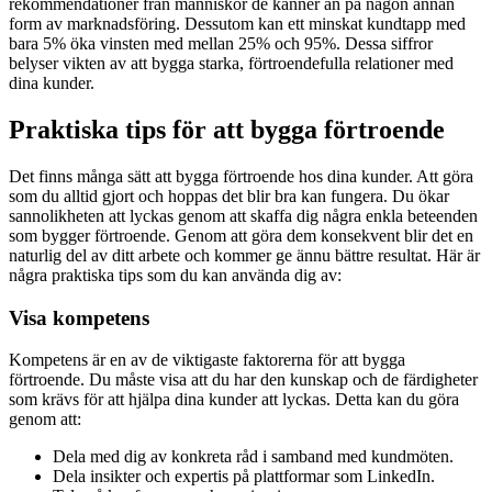
rekommendationer från människor de känner än på någon annan
form av marknadsföring. Dessutom kan ett minskat kundtapp med
bara 5% öka vinsten med mellan 25% och 95%. Dessa siffror
belyser vikten av att bygga starka, förtroendefulla relationer med
dina kunder.
Praktiska tips för att bygga förtroende
Det finns många sätt att bygga förtroende hos dina kunder. Att göra
som du alltid gjort och hoppas det blir bra kan fungera. Du ökar
sannolikheten att lyckas genom att skaffa dig några enkla beteenden
som bygger förtroende. Genom att göra dem konsekvent blir det en
naturlig del av ditt arbete och kommer ge ännu bättre resultat. Här är
några praktiska tips som du kan använda dig av:
Visa kompetens
Kompetens är en av de viktigaste faktorerna för att bygga
förtroende. Du måste visa att du har den kunskap och de färdigheter
som krävs för att hjälpa dina kunder att lyckas. Detta kan du göra
genom att:
Dela med dig av konkreta råd i samband med kundmöten.
Dela insikter och expertis på plattformar som LinkedIn.