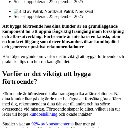
Senast uppdaterad: 25 september 2025
Patrik Nordkvist
Senast uppdaterad: 25 september 2025
Att bygga förtroende hos dina kunder är en grundläggande
komponent för att uppnå långsiktig framgång inom försäljning
och affärsutveckling. Förtroende är inte bara en känsla, utan
en konkret tillgång som driver lönsamhet, ökar kundlojalitet
och genererar positiva rekommendationer.
Här följer en guide om varför det är viktigt att bygga förtroende och
praktiska tips om hur du kan göra det.
Varför är det viktigt att bygga
förtroende?
Förtroende är hörnstenen i alla framgångsrika affärsrelationer. När
dina kunder litar på dig är de mer benägna att fortsätta göra affärer
med dig, rekommendera dina tjänster till andra och ha större
överseende vid misstag. Förtroende skapar lojalitet, vilket i sin tur
leder till högre
kundbehållning
och ökade intäkter.
Studier visar att
92% av konsumenterna
litar mer på