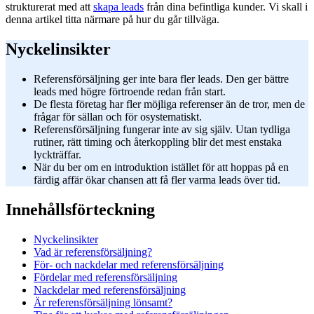
strukturerat med att
skapa leads
från dina befintliga kunder. Vi skall i
denna artikel titta närmare på hur du går tillväga.
Nyckelinsikter
Referensförsäljning ger inte bara fler leads. Den ger bättre
leads med högre förtroende redan från start.
De flesta företag har fler möjliga referenser än de tror, men de
frågar för sällan och för osystematiskt.
Referensförsäljning fungerar inte av sig själv. Utan tydliga
rutiner, rätt timing och återkoppling blir det mest enstaka
lyckträffar.
När du ber om en introduktion istället för att hoppas på en
färdig affär ökar chansen att få fler varma leads över tid.
Innehållsförteckning
Nyckelinsikter
Vad är referensförsäljning?
För- och nackdelar med referensförsäljning
Fördelar med referensförsäljning
Nackdelar med referensförsäljning
Är referensförsäljning lönsamt?