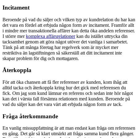
Incitament
Beroende på vad du säljer och vilken typ av kundrelation du har kan
det vara en fördel att erbjuda någon form av incitament. Framför allt
i mindre mer transaktionella affärer kan detta öka andelen referenser.
I större mer
komplexa affärsrelationer
kan du istället uttrycka din
tacksamhet genom att göra något utöver det vanliga i samarbetet.
Tänk på att många företag har regelverk som är mycket mer
restriktiva än lagstiftningen så säkerställ att ditt incitament inte
skapar problem för dig och mottagaren.
Återkoppla
För att öka chansen att få fler referenser av kunden, kom ihåg att
alltid tacka och återkoppla kring hur det gick med referensen du
fick. Om jag som kund lämnar en referens och sedan inte hör något
kan det i värsta fall försämra relationen med kunden. Beroende på
vad du säljer kan det vara värt att erbjuda någon form av tack.
Fråga återkommande
En vanlig missuppfattning är att man endast kan fråga om referensen
en gång. Det går så klart utmärkt att fråga samma kund flera gånger.