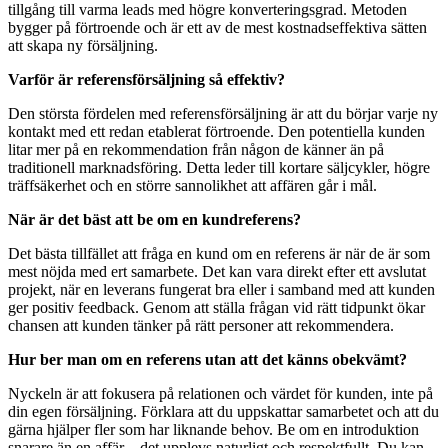
tillgång till varma leads med högre konverteringsgrad. Metoden
bygger på förtroende och är ett av de mest kostnadseffektiva sätten
att skapa ny försäljning.
Varför är referensförsäljning så effektiv?
Den största fördelen med referensförsäljning är att du börjar varje ny
kontakt med ett redan etablerat förtroende. Den potentiella kunden
litar mer på en rekommendation från någon de känner än på
traditionell marknadsföring. Detta leder till kortare säljcykler, högre
träffsäkerhet och en större sannolikhet att affären går i mål.
När är det bäst att be om en kundreferens?
Det bästa tillfället att fråga en kund om en referens är när de är som
mest nöjda med ert samarbete. Det kan vara direkt efter ett avslutat
projekt, när en leverans fungerat bra eller i samband med att kunden
ger positiv feedback. Genom att ställa frågan vid rätt tidpunkt ökar
chansen att kunden tänker på rätt personer att rekommendera.
Hur ber man om en referens utan att det känns obekvämt?
Nyckeln är att fokusera på relationen och värdet för kunden, inte på
din egen försäljning. Förklara att du uppskattar samarbetet och att du
gärna hjälper fler som har liknande behov. Be om en introduktion
snarare än en affär – det upplevs naturligt och respektfullt. Du kan