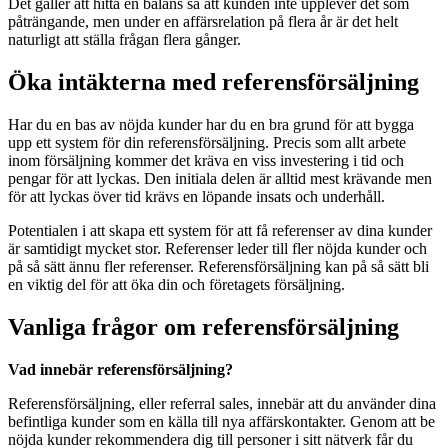
Det gäller att hitta en balans så att kunden inte upplever det som
påträngande, men under en affärsrelation på flera år är det helt
naturligt att ställa frågan flera gånger.
Öka intäkterna med referensförsäljning
Har du en bas av nöjda kunder har du en bra grund för att bygga
upp ett system för din referensförsäljning. Precis som allt arbete
inom försäljning kommer det kräva en viss investering i tid och
pengar för att lyckas. Den initiala delen är alltid mest krävande men
för att lyckas över tid krävs en löpande insats och underhåll.
Potentialen i att skapa ett system för att få referenser av dina kunder
är samtidigt mycket stor. Referenser leder till fler nöjda kunder och
på så sätt ännu fler referenser. Referensförsäljning kan på så sätt bli
en viktig del för att öka din och företagets försäljning.
Vanliga frågor om referensförsäljning
Vad innebär referensförsäljning?
Referensförsäljning, eller referral sales, innebär att du använder dina
befintliga kunder som en källa till nya affärskontakter. Genom att be
nöjda kunder rekommendera dig till personer i sitt nätverk får du