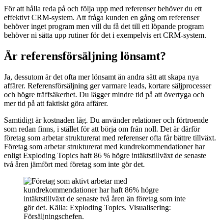
För att hålla reda på och följa upp med referenser behöver du ett
effektivt CRM-system. Att fråga kunden en gång om referenser
behöver inget program men vill du få det till ett löpande program
behöver ni sätta upp rutiner för det i exempelvis ert CRM-system.
Är referensförsäljning lönsamt?
Ja, dessutom är det ofta mer lönsamt än andra sätt att skapa nya
affärer. Referensförsäljning ger varmare leads, kortare säljprocesser
och högre träffsäkerhet. Du lägger mindre tid på att övertyga och
mer tid på att faktiskt göra affärer.
Samtidigt är kostnaden låg. Du använder relationer och förtroende
som redan finns, i stället för att börja om från noll. Det är därför
företag som arbetar strukturerat med referenser ofta får bättre tillväxt.
Företag som arbetar strukturerat med kundrekommendationer har
enligt Exploding Topics haft 86 % högre intäktstillväxt de senaste
två åren jämfört med företag som inte gör det.