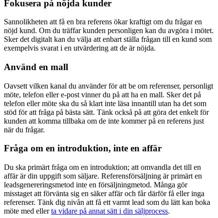
Fokusera på nöjda kunder
Sannolikheten att få en bra referens ökar kraftigt om du frågar en
nöjd kund. Om du träffar kunden personligen kan du avgöra i mötet.
Sker det digitalt kan du välja att enbart ställa frågan till en kund som
exempelvis svarat i en utvärdering att de är nöjda.
Använd en mall
Oavsett vilken kanal du använder för att be om referenser, personligt
möte, telefon eller e-post vinner du på att ha en mall. Sker det på
telefon eller möte ska du så klart inte läsa innantill utan ha det som
stöd för att fråga på bästa sätt. Tänk också på att göra det enkelt för
kunden att komma tillbaka om de inte kommer på en referens just
när du frågar.
Fråga om en introduktion, inte en affär
Du ska primärt fråga om en introduktion; att omvandla det till en
affär är din uppgift som säljare. Referensförsäljning är primärt en
leadsgenereringsmetod inte en försäljningmetod. Många gör
misstaget att förvänta sig en säker affär och får därför få eller inga
referenser. Tänk dig nivån att få ett varmt lead som du lätt kan boka
möte med eller
ta vidare på annat sätt i din säljprocess
.