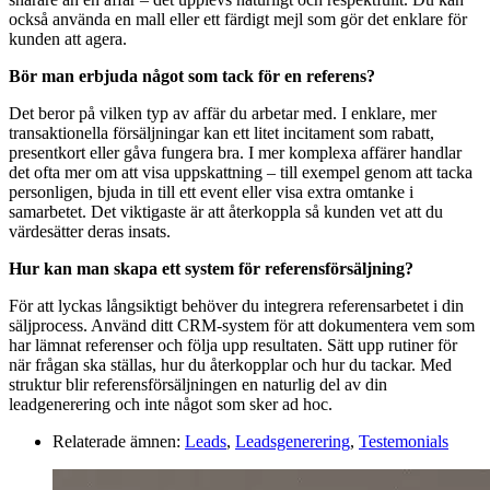
också använda en mall eller ett färdigt mejl som gör det enklare för
kunden att agera.
Bör man erbjuda något som tack för en referens?
Det beror på vilken typ av affär du arbetar med. I enklare, mer
transaktionella försäljningar kan ett litet incitament som rabatt,
presentkort eller gåva fungera bra. I mer komplexa affärer handlar
det ofta mer om att visa uppskattning – till exempel genom att tacka
personligen, bjuda in till ett event eller visa extra omtanke i
samarbetet. Det viktigaste är att återkoppla så kunden vet att du
värdesätter deras insats.
Hur kan man skapa ett system för referensförsäljning?
För att lyckas långsiktigt behöver du integrera referensarbetet i din
säljprocess. Använd ditt CRM-system för att dokumentera vem som
har lämnat referenser och följa upp resultaten. Sätt upp rutiner för
när frågan ska ställas, hur du återkopplar och hur du tackar. Med
struktur blir referensförsäljningen en naturlig del av din
leadgenerering och inte något som sker ad hoc.
Relaterade ämnen:
Leads
,
Leadsgenerering
,
Testemonials