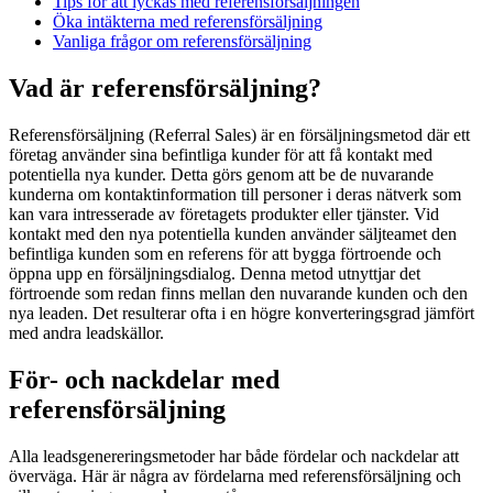
Tips för att lyckas med referensförsäljningen
Öka intäkterna med referensförsäljning
Vanliga frågor om referensförsäljning
Vad är referensförsäljning?
Referensförsäljning (Referral Sales) är en försäljningsmetod där ett
företag använder sina befintliga kunder för att få kontakt med
potentiella nya kunder. Detta görs genom att be de nuvarande
kunderna om kontaktinformation till personer i deras nätverk som
kan vara intresserade av företagets produkter eller tjänster. Vid
kontakt med den nya potentiella kunden använder säljteamet den
befintliga kunden som en referens för att bygga förtroende och
öppna upp en försäljningsdialog. Denna metod utnyttjar det
förtroende som redan finns mellan den nuvarande kunden och den
nya leaden. Det resulterar ofta i en högre konverteringsgrad jämfört
med andra leadskällor.
För- och nackdelar med
referensförsäljning
Alla leadsgenereringsmetoder har både fördelar och nackdelar att
överväga. Här är några av fördelarna med referensförsäljning och