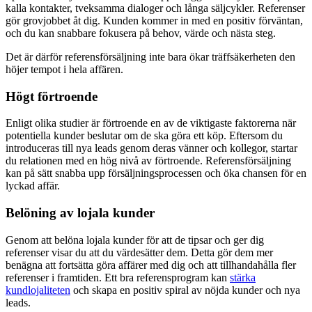
kalla kontakter, tveksamma dialoger och långa säljcykler. Referenser
gör grovjobbet åt dig. Kunden kommer in med en positiv förväntan,
och du kan snabbare fokusera på behov, värde och nästa steg.
Det är därför referensförsäljning inte bara ökar träffsäkerheten den
höjer tempot i hela affären.
Högt förtroende
Enligt olika studier är förtroende en av de viktigaste faktorerna när
potentiella kunder beslutar om de ska göra ett köp. Eftersom du
introduceras till nya leads genom deras vänner och kollegor, startar
du relationen med en hög nivå av förtroende. Referensförsäljning
kan på sätt snabba upp försäljningsprocessen och öka chansen för en
lyckad affär.
Belöning av lojala kunder
Genom att belöna lojala kunder för att de tipsar och ger dig
referenser visar du att du värdesätter dem. Detta gör dem mer
benägna att fortsätta göra affärer med dig och att tillhandahålla fler
referenser i framtiden. Ett bra referensprogram kan
stärka
kundlojaliteten
och skapa en positiv spiral av nöjda kunder och nya
leads.