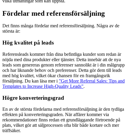
vilka utmaningar som kan uppstå.
Fördelar med referensförsäljning
Det finns många fördelar med referensförsäljning. Några av de
största är:
Hög kvalitet på leads
Referensleads kommer från dina befintliga kunder som redan är
nöjda med dina produkter eller tjänster. Detta innebär att de nya
leads som genereras genom referenser sannolikt är i din målgrupp
och har liknande behov och preferenser. Detta gör dem till leads
med hög kvalitet, vilket ökar chansen för en framgångsrik
försäljning. Du kan läsa mer i
”Get More Referral Sales: Tips and
Templates to Increase High-Quality Leads”
.
Högre konverteringsgrad
En av de största fördelarna med referensförsäljning är den tydliga
effekten på konverteringsgraden. När affärer kommer via
rekommendationer finns redan ett grundläggande förtroende på
plats, vilket gör att säljprocessen ofta blir både kortare och mer
träffsäker.