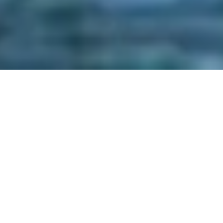
Säljtratten är en modell som har varit med
under lång tid och som känns igen av många
som har arbetat länge med försäljning. Det har
kommit flera liknande modeller genom åren
och säljtratten nämns inte fullt lika ofta. Det är
dock en enkel och lättanvänd modell som
fungerar perfekt att utgå ifrån när du skall ta
fram din säljprocess, oavsett digital eller