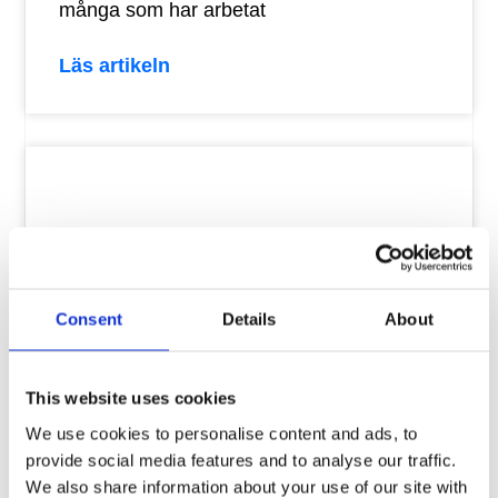
många som har arbetat
Läs artikeln
Consent
Details
About
This website uses cookies
Värdebaserad försäljning:
We use cookies to personalise content and ads, to
Råd för att lyckas bättre
provide social media features and to analyse our traffic.
We also share information about your use of our site with