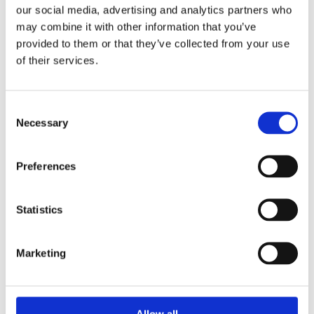
I allt fler branscher kommer det säljande
our social media, advertising and analytics partners who
may combine it with other information that you’ve
företaget in senare och senare i
provided to them or that they’ve collected from your use
processen. Ju senare desto större
of their services.
prisfokus eftersom
Läs artikeln
Consent
Necessary
Selection
Preferences
Statistics
Marketing
Allow all