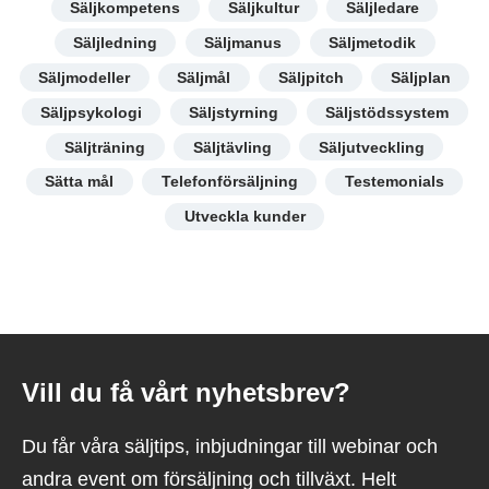
Säljkompetens
Säljkultur
Säljledare
Säljledning
Säljmanus
Säljmetodik
Säljmodeller
Säljmål
Säljpitch
Säljplan
Säljpsykologi
Säljstyrning
Säljstödssystem
Säljträning
Säljtävling
Säljutveckling
Sätta mål
Telefonförsäljning
Testemonials
Utveckla kunder
Vill du få vårt nyhetsbrev?
Du får våra säljtips, inbjudningar till webinar och
andra event om försäljning och tillväxt. Helt