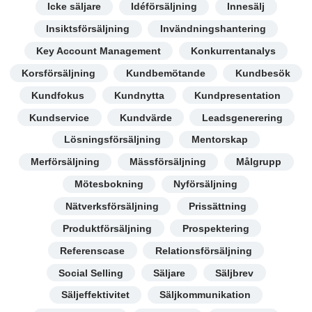
Icke säljare
Idéförsäljning
Innesälj
Insiktsförsäljning
Invändningshantering
Key Account Management
Konkurrentanalys
Korsförsäljning
Kundbemötande
Kundbesök
Kundfokus
Kundnytta
Kundpresentation
Kundservice
Kundvärde
Leadsgenerering
Lösningsförsäljning
Mentorskap
Merförsäljning
Mässförsäljning
Målgrupp
Mötesbokning
Nyförsäljning
Nätverksförsäljning
Prissättning
Produktförsäljning
Prospektering
Referenscase
Relationsförsäljning
Social Selling
Säljare
Säljbrev
Säljeffektivitet
Säljkommunikation