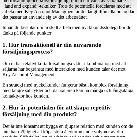
merförsäljning och korsförsäljning, om ni har vana av så kallade
”land and expand”-tekniker. Trots de potentiella fördelarna med att
arbeta med Key Account Managment är det långt ifrån alla bolag där
det passar att använda sig av det arbetssättet.
Innan du beslutar om ni skall arbeta med nycklkundsstrategi bör du
tänka på följande punkter:
1. Hur transaktionell är din nuvarande
försäljningsprocess?
Om ni har relativt korta försäljningscykler i kombination med att
säljarna har begränsat med interaktion med kunden talar det mot
Key Account Management.
En strategi med nyckelkunder fungerar bäst i komplex försäljning,
med längre säljcykler och där säljaren kan ha många och långsiktiga
kontaktytor hos kunden.
2. Hur är potentialen för att skapa repetitiv
försäljning med din produkt?
Det är inte lönsamt att bygga en djupare relation med kunden om de
inte har möjlighet att köpa stora återkommande volymer av din