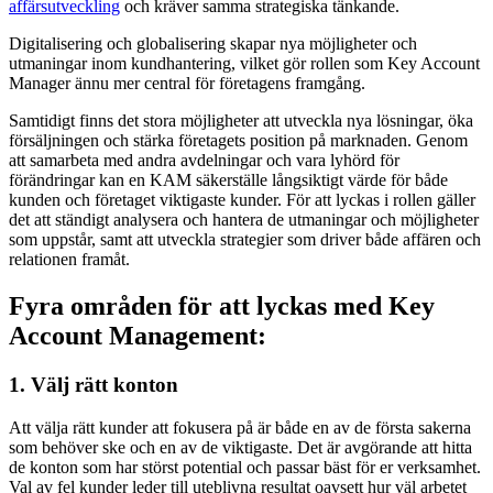
affärsutveckling
och kräver samma strategiska tänkande.
Digitalisering och globalisering skapar nya möjligheter och
utmaningar inom kundhantering, vilket gör rollen som Key Account
Manager ännu mer central för företagens framgång.
Samtidigt finns det stora möjligheter att utveckla nya lösningar, öka
försäljningen och stärka företagets position på marknaden. Genom
att samarbeta med andra avdelningar och vara lyhörd för
förändringar kan en KAM säkerställe långsiktigt värde för både
kunden och företaget viktigaste kunder. För att lyckas i rollen gäller
det att ständigt analysera och hantera de utmaningar och möjligheter
som uppstår, samt att utveckla strategier som driver både affären och
relationen framåt.
Fyra områden för att lyckas med Key
Account Management:
1. Välj rätt konton
Att välja rätt kunder att fokusera på är både en av de första sakerna
som behöver ske och en av de viktigaste. Det är avgörande att hitta
de konton som har störst potential och passar bäst för er verksamhet.
Val av fel kunder leder till uteblivna resultat oavsett hur väl arbetet