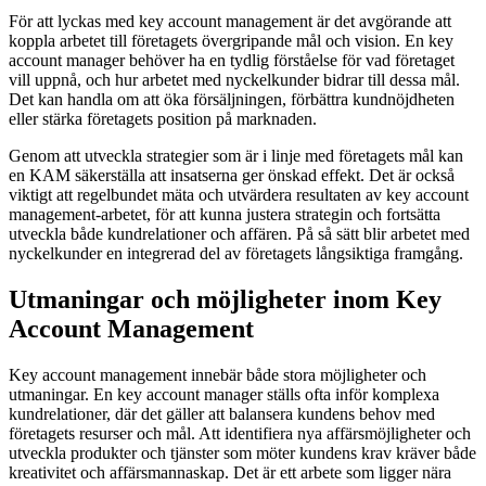
För att lyckas med key account management är det avgörande att
koppla arbetet till företagets övergripande mål och vision. En key
account manager behöver ha en tydlig förståelse för vad företaget
vill uppnå, och hur arbetet med nyckelkunder bidrar till dessa mål.
Det kan handla om att öka försäljningen, förbättra kundnöjdheten
eller stärka företagets position på marknaden.
Genom att utveckla strategier som är i linje med företagets mål kan
en KAM säkerställa att insatserna ger önskad effekt. Det är också
viktigt att regelbundet mäta och utvärdera resultaten av key account
management-arbetet, för att kunna justera strategin och fortsätta
utveckla både kundrelationer och affären. På så sätt blir arbetet med
nyckelkunder en integrerad del av företagets långsiktiga framgång.
Utmaningar och möjligheter inom Key
Account Management
Key account management innebär både stora möjligheter och
utmaningar. En key account manager ställs ofta inför komplexa
kundrelationer, där det gäller att balansera kundens behov med
företagets resurser och mål. Att identifiera nya affärsmöjligheter och
utveckla produkter och tjänster som möter kundens krav kräver både
kreativitet och affärsmannaskap. Det är ett arbete som ligger nära