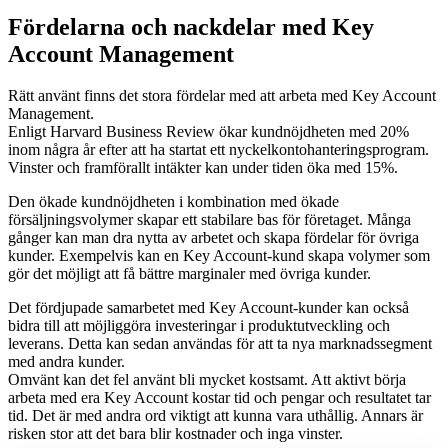
Fördelarna och nackdelar med Key
Account Management
Rätt använt finns det stora fördelar med att arbeta med Key Account
Management.
Enligt Harvard Business Review ökar kundnöjdheten med 20%
inom några år efter att ha startat ett nyckelkontohanteringsprogram.
Vinster och framförallt intäkter kan under tiden öka med 15%.
Den ökade kundnöjdheten i kombination med ökade
försäljningsvolymer skapar ett stabilare bas för företaget. Många
gånger kan man dra nytta av arbetet och skapa fördelar för övriga
kunder. Exempelvis kan en Key Account-kund skapa volymer som
gör det möjligt att få bättre marginaler med övriga kunder.
Det fördjupade samarbetet med Key Account-kunder kan också
bidra till att möjliggöra investeringar i produktutveckling och
leverans. Detta kan sedan användas för att ta nya marknadssegment
med andra kunder.
Omvänt kan det fel använt bli mycket kostsamt. Att aktivt börja
arbeta med era Key Account kostar tid och pengar och resultatet tar
tid. Det är med andra ord viktigt att kunna vara uthållig. Annars är
risken stor att det bara blir kostnader och inga vinster.