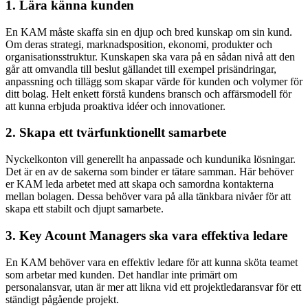
1. Lära känna kunden
En KAM måste skaffa sin en djup och bred kunskap om sin kund.
Om deras strategi, marknadsposition, ekonomi, produkter och
organisationsstruktur. Kunskapen ska vara på en sådan nivå att den
går att omvandla till beslut gällandet till exempel prisändringar,
anpassning och tillägg som skapar värde för kunden och volymer för
ditt bolag. Helt enkett förstå kundens bransch och affärsmodell för
att kunna erbjuda proaktiva idéer och innovationer.
2. Skapa ett tvärfunktionellt samarbete
Nyckelkonton vill generellt ha anpassade och kundunika lösningar.
Det är en av de sakerna som binder er tätare samman. Här behöver
er KAM leda arbetet med att skapa och samordna kontakterna
mellan bolagen. Dessa behöver vara på alla tänkbara nivåer för att
skapa ett stabilt och djupt samarbete.
3. Key Acount Managers ska vara effektiva ledare
En KAM behöver vara en effektiv ledare för att kunna sköta teamet
som arbetar med kunden. Det handlar inte primärt om
personalansvar, utan är mer att likna vid ett projektledaransvar för ett
ständigt pågående projekt.