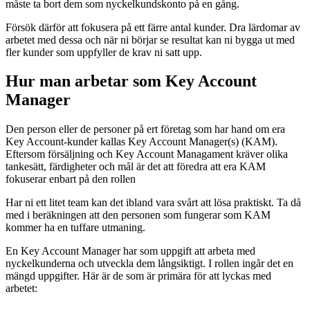
måste ta bort dem som nyckelkundskonto på en gång.
Försök därför att fokusera på ett färre antal kunder. Dra lärdomar av
arbetet med dessa och när ni börjar se resultat kan ni bygga ut med
fler kunder som uppfyller de krav ni satt upp.
Hur man arbetar som Key Account
Manager
Den person eller de personer på ert företag som har hand om era
Key Account-kunder kallas Key Account Manager(s) (KAM).
Eftersom försäljning och Key Account Managament kräver olika
tankesätt, färdigheter och mål är det att föredra att era KAM
fokuserar enbart på den rollen
Har ni ett litet team kan det ibland vara svårt att lösa praktiskt. Ta då
med i beräkningen att den personen som fungerar som KAM
kommer ha en tuffare utmaning.
En Key Account Manager har som uppgift att arbeta med
nyckelkunderna och utveckla dem långsiktigt. I rollen ingår det en
mängd uppgifter. Här är de som är primära för att lyckas med
arbetet: