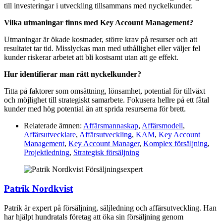
till investeringar i utveckling tillsammans med nyckelkunder.
Vilka utmaningar finns med Key Account Management?
Utmaningar är ökade kostnader, större krav på resurser och att
resultatet tar tid. Misslyckas man med uthållighet eller väljer fel
kunder riskerar arbetet att bli kostsamt utan att ge effekt.
Hur identifierar man rätt nyckelkunder?
Titta på faktorer som omsättning, lönsamhet, potential för tillväxt
och möjlighet till strategiskt samarbete. Fokusera hellre på ett fåtal
kunder med hög potential än att sprida resurserna för brett.
Relaterade ämnen:
Affärsmannaskap
,
Affärsmodell
,
Affärsutvecklare
,
Affärsutveckling
,
KAM
,
Key Account
Management
,
Key Account Manager
,
Komplex försäljning
,
Projektledning
,
Strategisk försäljning
Patrik Nordkvist
Patrik är expert på försäljning, säljledning och affärsutveckling. Han
har hjälpt hundratals företag att öka sin försäljning genom