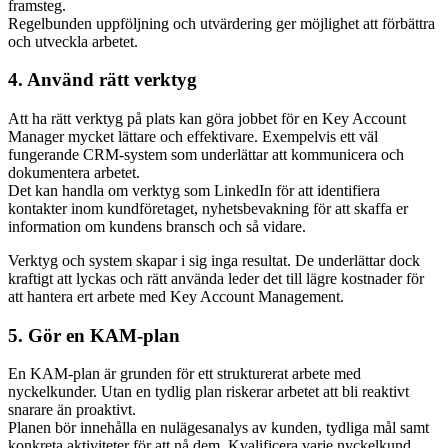
framsteg.
Regelbunden uppföljning och utvärdering ger möjlighet att förbättra
och utveckla arbetet.
4. Använd rätt verktyg
Att ha rätt verktyg på plats kan göra jobbet för en Key Account
Manager mycket lättare och effektivare. Exempelvis ett väl
fungerande CRM-system som underlättar att kommunicera och
dokumentera arbetet.
Det kan handla om verktyg som LinkedIn för att identifiera
kontakter inom kundföretaget, nyhetsbevakning för att skaffa er
information om kundens bransch och så vidare.
Verktyg och system skapar i sig inga resultat. De underlättar dock
kraftigt att lyckas och rätt använda leder det till lägre kostnader för
att hantera ert arbete med Key Account Management.
5. Gör en KAM-plan
En KAM-plan är grunden för ett strukturerat arbete med
nyckelkunder. Utan en tydlig plan riskerar arbetet att bli reaktivt
snarare än proaktivt.
Planen bör innehålla en nulägesanalys av kunden, tydliga mål samt
konkreta aktiviteter för att nå dem. Kvalificera varje nyckelkund