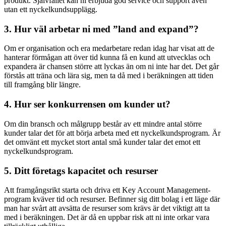
produkt. Självfallet kan ni erbjuda god service och support även
utan ett nyckelkundsupplägg.
3. Hur väl arbetar ni med ”land and expand”?
Om er organisation och era medarbetare redan idag har visat att de
hanterar förmågan att över tid kunna få en kund att utvecklas och
expandera är chansen större att lyckas än om ni inte har det. Det går
förstås att träna och lära sig, men ta då med i beräkningen att tiden
till framgång blir längre.
4. Hur ser konkurrensen om kunder ut?
Om din bransch och målgrupp består av ett mindre antal större
kunder talar det för att börja arbeta med ett nyckelkundsprogram. Är
det omvänt ett mycket stort antal små kunder talar det emot ett
nyckelkundsprogram.
5. Ditt företags kapacitet och resurser
Att framgångsrikt starta och driva ett Key Account Management-
program kväver tid och resurser. Befinner sig ditt bolag i ett läge där
man har svårt att avsätta de resurser som krävs är det viktigt att ta
med i beräkningen. Det är då en uppbar risk att ni inte orkar vara