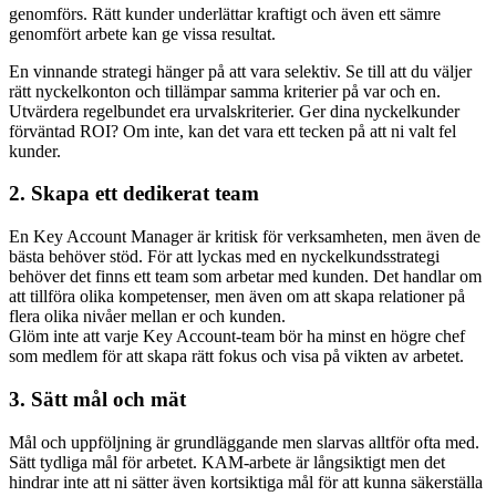
genomförs. Rätt kunder underlättar kraftigt och även ett sämre
genomfört arbete kan ge vissa resultat.
En vinnande strategi hänger på att vara selektiv. Se till att du väljer
rätt nyckelkonton och tillämpar samma kriterier på var och en.
Utvärdera regelbundet era urvalskriterier. Ger dina nyckelkunder
förväntad ROI? Om inte, kan det vara ett tecken på att ni valt fel
kunder.
2. Skapa ett dedikerat team
En Key Account Manager är kritisk för verksamheten, men även de
bästa behöver stöd. För att lyckas med en nyckelkundsstrategi
behöver det finns ett team som arbetar med kunden. Det handlar om
att tillföra olika kompetenser, men även om att skapa relationer på
flera olika nivåer mellan er och kunden.
Glöm inte att varje Key Account-team bör ha minst en högre chef
som medlem för att skapa rätt fokus och visa på vikten av arbetet.
3. Sätt mål och mät
Mål och uppföljning är grundläggande men slarvas alltför ofta med.
Sätt tydliga mål för arbetet. KAM-arbete är långsiktigt men det
hindrar inte att ni sätter även kortsiktiga mål för att kunna säkerställa