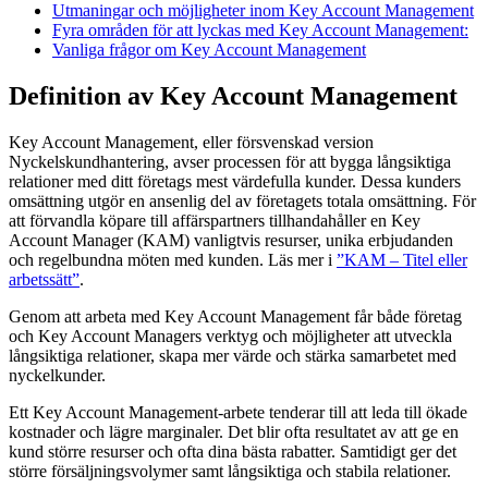
Utmaningar och möjligheter inom Key Account Management
Fyra områden för att lyckas med Key Account Management:
Vanliga frågor om Key Account Management
Definition av Key Account Management
Key Account Management, eller försvenskad version
Nyckelskundhantering, avser processen för att bygga långsiktiga
relationer med ditt företags mest värdefulla kunder. Dessa kunders
omsättning utgör en ansenlig del av företagets totala omsättning. För
att förvandla köpare till affärspartners tillhandahåller en Key
Account Manager (KAM) vanligtvis resurser, unika erbjudanden
och regelbundna möten med kunden. Läs mer i
”KAM – Titel eller
arbetssätt”
.
Genom att arbeta med Key Account Management får både företag
och Key Account Managers verktyg och möjligheter att utveckla
långsiktiga relationer, skapa mer värde och stärka samarbetet med
nyckelkunder.
Ett Key Account Management-arbete tenderar till att leda till ökade
kostnader och lägre marginaler. Det blir ofta resultatet av att ge en
kund större resurser och ofta dina bästa rabatter. Samtidigt ger det
större försäljningsvolymer samt långsiktiga och stabila relationer.