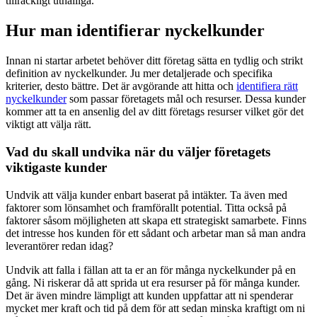
tillräckligt uthålliga.
Hur man identifierar nyckelkunder
Innan ni startar arbetet behöver ditt företag sätta en tydlig och strikt
definition av nyckelkunder. Ju mer detaljerade och specifika
kriterier, desto bättre. Det är avgörande att hitta och
identifiera rätt
nyckelkunder
som passar företagets mål och resurser. Dessa kunder
kommer att ta en ansenlig del av ditt företags resurser vilket gör det
viktigt att välja rätt.
Vad du skall undvika när du väljer företagets
viktigaste kunder
Undvik att välja kunder enbart baserat på intäkter. Ta även med
faktorer som lönsamhet och framförallt potential. Titta också på
faktorer såsom möjligheten att skapa ett strategiskt samarbete. Finns
det intresse hos kunden för ett sådant och arbetar man så man andra
leverantörer redan idag?
Undvik att falla i fällan att ta er an för många nyckelkunder på en
gång. Ni riskerar då att sprida ut era resurser på för många kunder.
Det är även mindre lämpligt att kunden uppfattar att ni spenderar
mycket mer kraft och tid på dem för att sedan minska kraftigt om ni