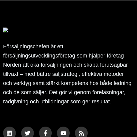
Försäljningschefen är ett
försäljningsutvecklingsföretag som hjälper företag i
Norden att öka försäljningen och skapa förutsägbar
tillväxt – med bättre säljstrategi, effektiva metoder
och verktyg samt stärkt kompetens hos både ledning
och de som säljer. Det gör vi genom föreläsningar,
rådgivning och utbildningar som ger resultat.
L
T
F
Y
R
i
w
a
o
s
n
i
c
u
s