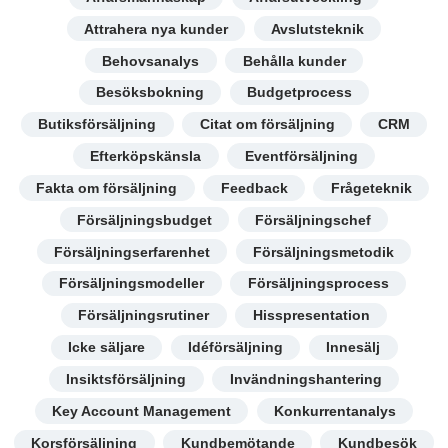
Attrahera nya kunder
Avslutsteknik
Behovsanalys
Behålla kunder
Besöksbokning
Budgetprocess
Butiksförsäljning
Citat om försäljning
CRM
Efterköpskänsla
Eventförsäljning
Fakta om försäljning
Feedback
Frågeteknik
Försäljningsbudget
Försäljningschef
Försäljningserfarenhet
Försäljningsmetodik
Försäljningsmodeller
Försäljningsprocess
Försäljningsrutiner
Hisspresentation
Icke säljare
Idéförsäljning
Innesälj
Insiktsförsäljning
Invändningshantering
Key Account Management
Konkurrentanalys
Korsförsäljning
Kundbemötande
Kundbesök