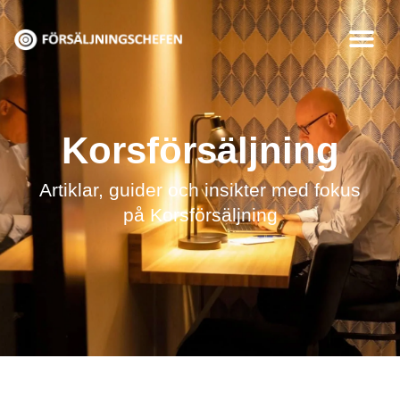
Hoppa
till
innehåll
Korsförsäljning
Artiklar, guider och insikter med fokus
på Korsförsäljning