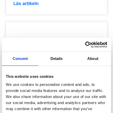
Läs artikeln
Consent
Details
About
This website uses cookies
Merförsäljning för icke-säljare
We use cookies to personalise content and ads, to
provide social media features and to analyse our traffic.
We also share information about your use of our site with
I många företag finns en stor potential i
our social media, advertising and analytics partners who
merförsäljning. Ändå lämnas den ofta
may combine it with other information that you’ve
oanvänd. Inte för att kunderna saknar