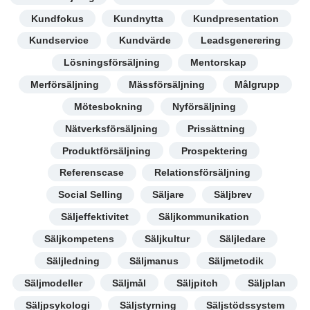
Kundfokus
Kundnytta
Kundpresentation
Kundservice
Kundvärde
Leadsgenerering
Lösningsförsäljning
Mentorskap
Merförsäljning
Mässförsäljning
Målgrupp
Mötesbokning
Nyförsäljning
Nätverksförsäljning
Prissättning
Produktförsäljning
Prospektering
Referenscase
Relationsförsäljning
Social Selling
Säljare
Säljbrev
Säljeffektivitet
Säljkommunikation
Säljkompetens
Säljkultur
Säljledare
Säljledning
Säljmanus
Säljmetodik
Säljmodeller
Säljmål
Säljpitch
Säljplan
Säljpsykologi
Säljstyrning
Säljstödssystem