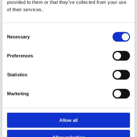
provided to them or that they’ve collected from your use
behov,
of their services.
Läs artikeln
Consent
Necessary
Selection
Preferences
Statistics
Marketing
Allow all
Vad är viktigast,
nyförsäljning eller