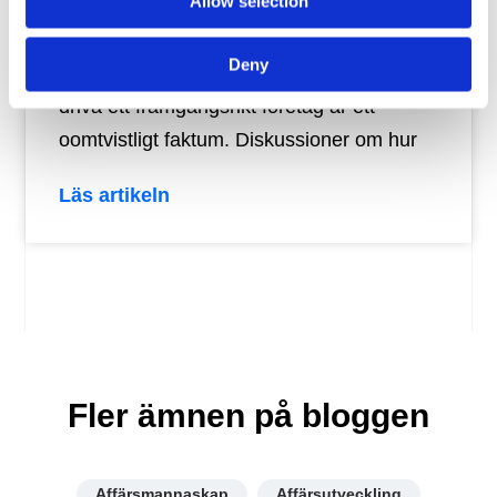
Allow selection
merförsäljning?
Deny
Att försäljning är A och O för att kunna
driva ett framgångsrikt företag är ett
oomtvistligt faktum. Diskussioner om hur
Läs artikeln
Fler ämnen på bloggen
Affärsmannaskap
Affärsutveckling