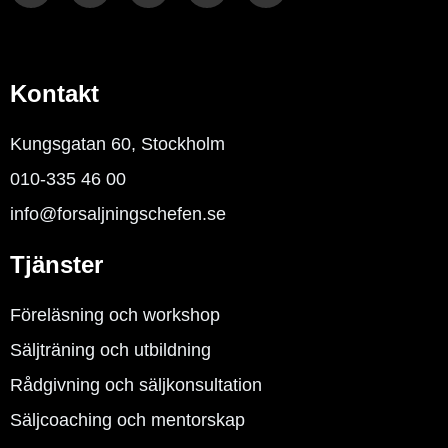
k
t
e
t
e
t
b
u
d
e
o
b
i
r
o
e
n
k
Kontakt
-
f
Kungsgatan 60, Stockholm
010-335 46 00
info@forsaljningschefen.se
Tjänster
Föreläsning och workshop
Säljträning och utbildning
Rådgivning och säljkonsultation
Säljcoaching och mentorskap