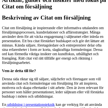
Citat om försäljning
Beskrivning av Citat om försäljning
Citat om försäljning är inspirerande eller informativa uttalanden om
försäljningsprocessen, kundrelationer och affärsstrategier. Många
använder dem för att väcka engagemang i säljteamet eller inleda en
presentation. Ett bra citat förstärker budskapet och gör det lättare att
minnas. Kända säljare, företagsledare och entreprenörer delar ofta
sina erfarenheter i form av korta, slagkraftiga formuleringar. Dessa
ord kan förmedla viktiga insikter om kundfokus, uthållighet och
framgång. Rätt citat vid rätt tillfälle ger energi och riktning i
försäljningsarbetet.
Vem är detta till för?
Denna sida riktar sig till säljare, säljchefer och företagare som vill
använda citat och formuleringar om försäljning för att inspirera,
motivera och skapa eftertanke i sitt arbete. Den är även relevant för
personer som håller presentationer, leder säljteam eller vill förstärka
budskap i möten och utbildningar.
En
utbildning i presentationsteknik
kan ge verktyg för att använda