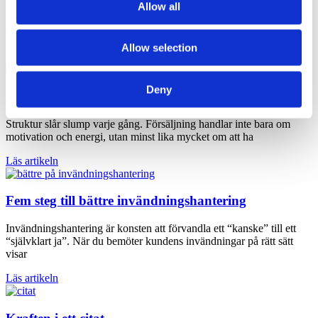
Allow all
Överträffa kundens förväntningar är ett mantra som slentrianmässigt
återkommer i olika sammanhang kopplat för service och försäljning.
Att överträffa förväntningar
Allow selection
Läs artikeln
Deny
Struktur ökar försäljningen
Struktur slår slump varje gång. Försäljning handlar inte bara om
motivation och energi, utan minst lika mycket om att ha
Läs artikeln
Fem steg till bättre invändnings­hantering
Invändnings­hantering är konsten att förvandla ett “kanske” till ett
“självklart ja”. När du bemöter kundens invändningar på rätt sätt
visar
Läs artikeln