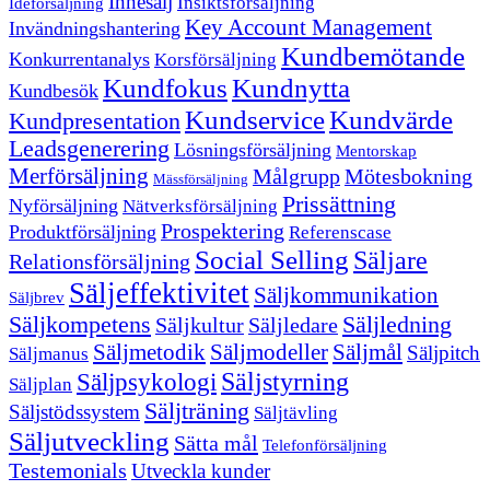
Innesälj
Insiktsförsäljning
Idéförsäljning
Key Account Management
Invändningshantering
Kundbemötande
Konkurrentanalys
Korsförsäljning
Kundfokus
Kundnytta
Kundbesök
Kundservice
Kundvärde
Kundpresentation
Leadsgenerering
Lösningsförsäljning
Mentorskap
Merförsäljning
Målgrupp
Mötesbokning
Mässförsäljning
Prissättning
Nyförsäljning
Nätverksförsäljning
Prospektering
Produktförsäljning
Referenscase
Social Selling
Säljare
Relationsförsäljning
Säljeffektivitet
Säljkommunikation
Säljbrev
Säljkompetens
Säljledning
Säljkultur
Säljledare
Säljmetodik
Säljmodeller
Säljmål
Säljpitch
Säljmanus
Säljstyrning
Säljpsykologi
Säljplan
Säljträning
Säljstödssystem
Säljtävling
Säljutveckling
Sätta mål
Telefonförsäljning
Testemonials
Utveckla kunder