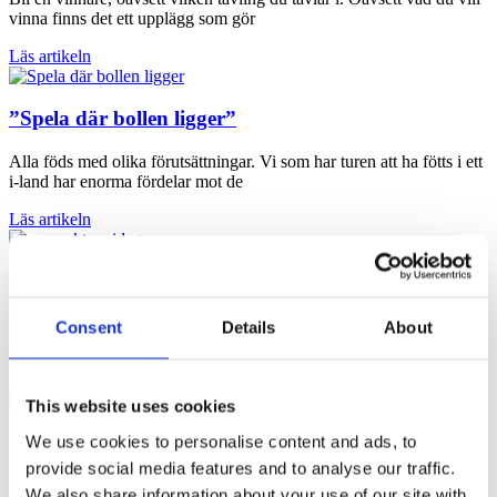
vinna finns det ett upplägg som gör
Läs artikeln
”Spela där bollen ligger”
Alla föds med olika förutsättningar. Vi som har turen att ha fötts i ett
i-land har enorma fördelar mot de
Läs artikeln
Prospektera – Leta efter problemet
Prospektera handlar om att hitta de människor och företag som har
Consent
Details
About
ett problem som du kan lösa. Dessutom skall de
Läs artikeln
This website uses cookies
We use cookies to personalise content and ads, to
Kundinsikt: Självfallet ska du fråga kunderna vad
provide social media features and to analyse our traffic.
de vill ha
We also share information about your use of our site with