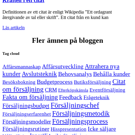
Kraften i ett citat
Definitionen av ett citat är enligt Wikipedia ”Ett ordagrant
återgivande av tal eller skrift”. Ett citat från en kund kan
Läs artikeln
Fler ämnen på bloggen
Tag cloud
Attrahera nya
Affärsutveckling
Affärsmannaskap
kunder
Avslutsteknik
Behovsanalys
Behålla kunder
Citat
Budgetprocess
Besöksbokning
Butiksförsäljning
om försäljning
CRM
Eventförsäljning
Efterköpskänsla
Fakta om försäljning
Feedback
Frågeteknik
Försäljningschef
Försäljningsbudget
Försäljningsmetodik
Försäljningserfarenhet
Försäljningsprocess
Försäljningsmodeller
Försäljningsrutiner
Icke säljare
Hisspresentation