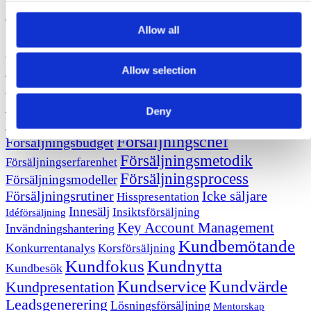
Tag cloud
Allow all
Attrahera nya
Affärsutveckling
Affärsmannaskap
kunder
Avslutsteknik
Behovsanalys
Behålla kunder
Allow selection
Citat
Budgetprocess
Besöksbokning
Butiksförsäljning
om försäljning
CRM
Eventförsäljning
Efterköpskänsla
Deny
Fakta om försäljning
Feedback
Frågeteknik
Försäljningschef
Försäljningsbudget
Försäljningsmetodik
Försäljningserfarenhet
Försäljningsprocess
Försäljningsmodeller
Försäljningsrutiner
Icke säljare
Hisspresentation
Innesälj
Insiktsförsäljning
Idéförsäljning
Key Account Management
Invändningshantering
Kundbemötande
Konkurrentanalys
Korsförsäljning
Kundfokus
Kundnytta
Kundbesök
Kundservice
Kundvärde
Kundpresentation
Leadsgenerering
Lösningsförsäljning
Mentorskap