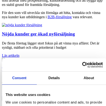
som arbetar med prospektering, kundbearbetning och att bygga upp
en stabil grund för framtida försäljning.
För den som vill utveckla sin förmåga att hitta, kontakta och vinna
nya kunder kan utbildningen i
B2B-försäljning
vara relevant.
Nöjda kunder ger ökad nyförsäljning
De flesta företag lägger stort fokus på att vinna nya affärer. Det är
synligt, mätbart och ofta prioriterat i budget
Läs artikeln
Tre vanliga orsaker till svag nykundsförsäljning
Consent
Details
About
Svag nykundsförsäljning leder nästan alltid till en krympande
omsättning. För att skapa tillväxt behöver du attrahera nya kunder.
Beroende på
Läs artikeln
This website uses cookies
We use cookies to personalise content and ads, to provide