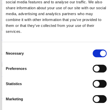
Hur du hittar din första kund
social media features and to analyse our traffic. We also
share information about your use of our site with our social
Fler och fler startar eget på hel- eller deltid, en av de vanligaste
media, advertising and analytics partners who may
utmaningarna är att få kunder. Den första
combine it with other information that you’ve provided to
Läs artikeln
them or that they’ve collected from your use of their
services.
Hitta nya kunder? 23 tips på hur du lyckas!
Nya kunder, alla vill ha och behöver fler. Även om du har fullt upp
Consent
just nu tappar snittföretaget 10-30 procent
Necessary
Selection
Läs artikeln
Preferences
Vad är viktigast, nyförsäljning eller merförsäljning?
Statistics
Att försäljning är A och O för att kunna driva ett framgångsrikt
företag är ett oomtvistligt faktum. Diskussioner om hur
Läs artikeln
Marketing
Fler ämnen på bloggen