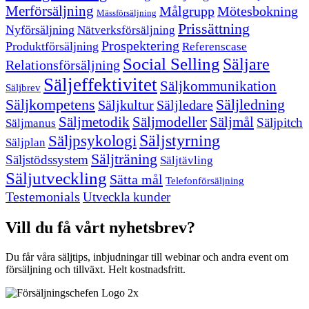
Merförsäljning
Målgrupp
Mötesbokning
Mässförsäljning
Prissättning
Nyförsäljning
Nätverksförsäljning
Prospektering
Produktförsäljning
Referenscase
Social Selling
Säljare
Relationsförsäljning
Säljeffektivitet
Säljkommunikation
Säljbrev
Säljkompetens
Säljledning
Säljkultur
Säljledare
Säljmetodik
Säljmodeller
Säljmål
Säljpitch
Säljmanus
Säljstyrning
Säljpsykologi
Säljplan
Säljträning
Säljstödssystem
Säljtävling
Säljutveckling
Sätta mål
Telefonförsäljning
Testemonials
Utveckla kunder
Vill du få vårt nyhetsbrev?
Du får våra säljtips, inbjudningar till webinar och andra event om
försäljning och tillväxt. Helt kostnadsfritt.