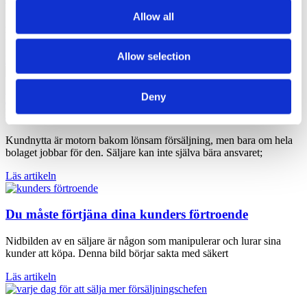
Allow all
Att förstå sina kunder är avgörande för att lyckas i dagens
konkurrensutsatta marknad. Kundinsikt handlar inte bara om att veta
Allow selection
Läs artikeln
Deny
Hur du får hela organisationen att fokusera på
kundnytta
Kundnytta är motorn bakom lönsam försäljning, men bara om hela
bolaget jobbar för den. Säljare kan inte själva bära ansvaret;
Läs artikeln
Du måste förtjäna dina kunders förtroende
Nidbilden av en säljare är någon som manipulerar och lurar sina
kunder att köpa. Denna bild börjar sakta med säkert
Läs artikeln