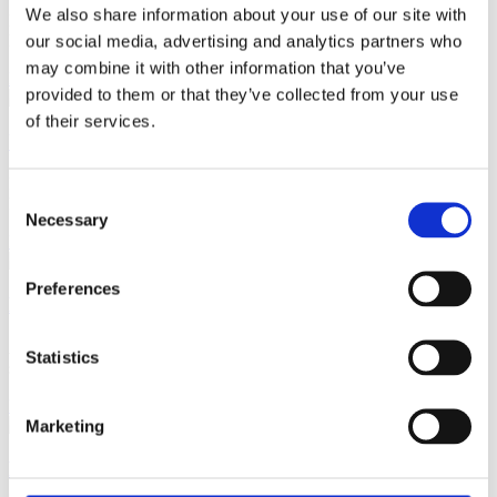
We also share information about your use of our site with
Kunskap om kunden avgör er framgång. I hela samhället ökar
kraven på kunskap. För att kunna leva i vår moderna
our social media, advertising and analytics partners who
may combine it with other information that you’ve
Läs artikeln
provided to them or that they’ve collected from your use
of their services.
Utgå alltid från kunden
För att du skall vara intressant för dina kunder måste du utgå från
Consent
kunden och inte dig själv eller dina
Necessary
Selection
Läs artikeln
Preferences
Kundens behov är grunden för allt
Alla som arbetar med försäljning träffar varje dag kunder på olika
Statistics
sätt, alltid med fokus på kundens behov. Via telefon,
Läs artikeln
Marketing
Kundinsikt: Självfallet ska du fråga kunderna vad
de vill ha