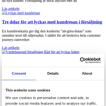
till nya kunder. Försäljning är dock mycket mer än
Läs artikeln
Tre delar för att lyckas med kundresan i försäljning
En kundresekarta ger dig den konkreta ”att-göra-listan” som
omsätter teori till säljresultat. I stället för att beskriva hela customer
journey-ramverket
Läs artikeln
Värdebaserad försäljning: Råd för att lyckas bättre
I allt fler branscher kommer det säljande företaget in senare och
Consent
Details
About
senare i processen. Ju senare desto större prisfokus eftersom
Läs artikeln
This website uses cookies
Kunskap om produkten, men framförallt kunskap
We use cookies to personalise content and ads, to
om kunden
provide social media features and to analyse our traffic.