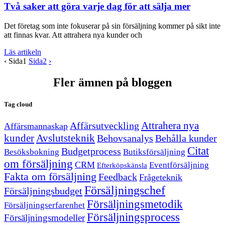
Två saker att göra varje dag för att sälja mer
Det företag som inte fokuserar på sin försäljning kommer på sikt inte
att finnas kvar. Att attrahera nya kunder och
Läs artikeln
‹
Sida
1
Sida
2
›
Fler ämnen på bloggen
Tag cloud
Attrahera nya
Affärsutveckling
Affärsmannaskap
kunder
Avslutsteknik
Behovsanalys
Behålla kunder
Citat
Budgetprocess
Besöksbokning
Butiksförsäljning
om försäljning
CRM
Eventförsäljning
Efterköpskänsla
Fakta om försäljning
Feedback
Frågeteknik
Försäljningschef
Försäljningsbudget
Försäljningsmetodik
Försäljningserfarenhet
Försäljningsprocess
Försäljningsmodeller