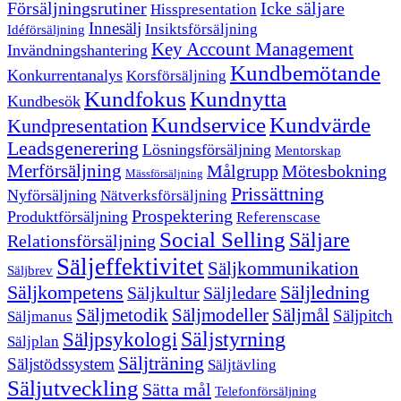
Försäljningsrutiner
Icke säljare
Hisspresentation
Innesälj
Insiktsförsäljning
Idéförsäljning
Key Account Management
Invändningshantering
Kundbemötande
Konkurrentanalys
Korsförsäljning
Kundfokus
Kundnytta
Kundbesök
Kundservice
Kundvärde
Kundpresentation
Leadsgenerering
Lösningsförsäljning
Mentorskap
Merförsäljning
Målgrupp
Mötesbokning
Mässförsäljning
Prissättning
Nyförsäljning
Nätverksförsäljning
Prospektering
Produktförsäljning
Referenscase
Social Selling
Säljare
Relationsförsäljning
Säljeffektivitet
Säljkommunikation
Säljbrev
Säljkompetens
Säljledning
Säljkultur
Säljledare
Säljmetodik
Säljmodeller
Säljmål
Säljpitch
Säljmanus
Säljstyrning
Säljpsykologi
Säljplan
Säljträning
Säljstödssystem
Säljtävling
Säljutveckling
Sätta mål
Telefonförsäljning