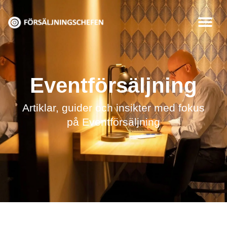
Hoppa
till
innehåll
Eventförsäljning
Artiklar, guider och insikter med fokus
på Eventförsäljning