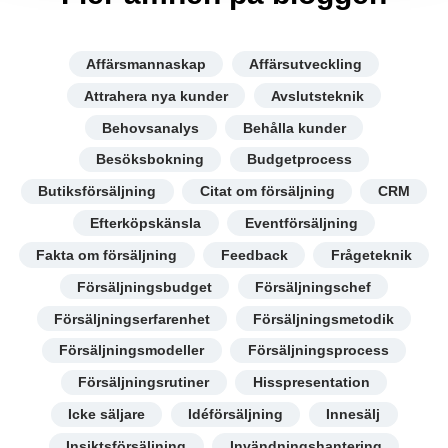
Affärsmannaskap
Affärsutveckling
Attrahera nya kunder
Avslutsteknik
Behovsanalys
Behålla kunder
Besöksbokning
Budgetprocess
Butiksförsäljning
Citat om försäljning
CRM
Efterköpskänsla
Eventförsäljning
Fakta om försäljning
Feedback
Frågeteknik
Försäljningsbudget
Försäljningschef
Försäljningserfarenhet
Försäljningsmetodik
Försäljningsmodeller
Försäljningsprocess
Försäljningsrutiner
Hisspresentation
Icke säljare
Idéförsäljning
Innesälj
Insiktsförsäljning
Invändningshantering