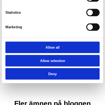
Checklista för att lyckas med
försäljningen på mässan
Statistics
En majoritet av Sveriges säljare har
Marketing
mässor och event som en kanal i sitt
försäljningsarbete. Samtidigt upplever
många att mässförsäljning
Allow all
Läs artikeln
Allow selection
Deny
Fler ämnen på bloggen