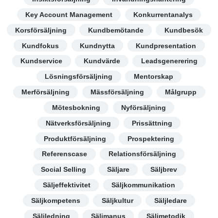
Key Account Management
Konkurrentanalys
Korsförsäljning
Kundbemötande
Kundbesök
Kundfokus
Kundnytta
Kundpresentation
Kundservice
Kundvärde
Leadsgenerering
Lösningsförsäljning
Mentorskap
Merförsäljning
Mässförsäljning
Målgrupp
Mötesbokning
Nyförsäljning
Nätverksförsäljning
Prissättning
Produktförsäljning
Prospektering
Referenscase
Relationsförsäljning
Social Selling
Säljare
Säljbrev
Säljeffektivitet
Säljkommunikation
Säljkompetens
Säljkultur
Säljledare
Säljledning
Säljmanus
Säljmetodik