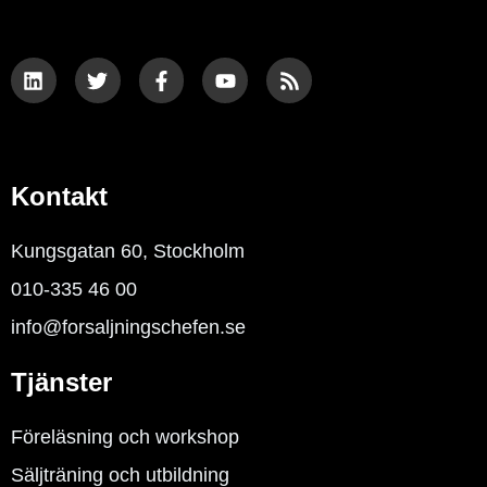
L
T
F
Y
R
i
w
a
o
s
n
i
c
u
s
k
t
e
t
e
t
b
u
d
e
o
b
i
r
o
e
n
k
Kontakt
-
f
Kungsgatan 60, Stockholm
010-335 46 00
info@forsaljningschefen.se
Tjänster
Föreläsning och workshop
Säljträning och utbildning