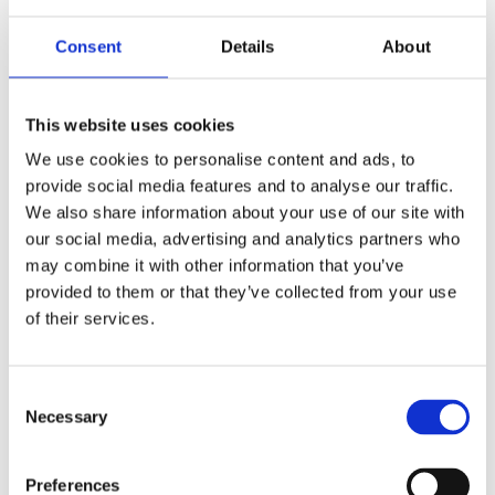
En bra butikssäljare glömmer du direkt. En
riktigt bra butikssäljare återvänder du
Consent
Details
About
gärna till. Jag fick uppleva skillnaden när
vår
This website uses cookies
We use cookies to personalise content and ads, to
Läs artikeln
provide social media features and to analyse our traffic.
We also share information about your use of our site with
our social media, advertising and analytics partners who
may combine it with other information that you’ve
provided to them or that they’ve collected from your use
of their services.
Consent
Necessary
Selection
Preferences