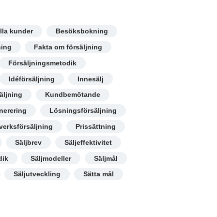
lla kunder
Besöksbokning
ning
Fakta om försäljning
Försäljningsmetodik
Idéförsäljning
Innesälj
äljning
Kundbemötande
nerering
Lösningsförsäljning
verksförsäljning
Prissättning
Säljbrev
Säljeffektivitet
dik
Säljmodeller
Säljmål
Säljutveckling
Sätta mål