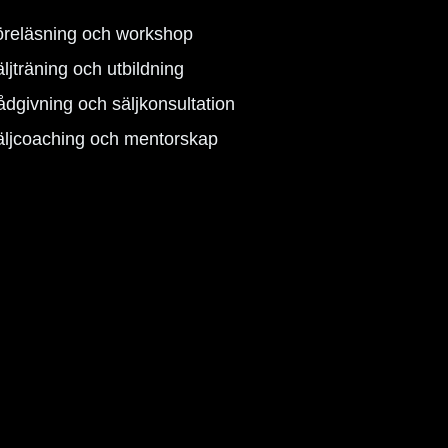
öreläsning och workshop
ljträning och utbildning
dgivning och säljkonsultation
äljcoaching och mentorskap