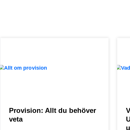
Provision: Allt du behöver
V
veta
U
u