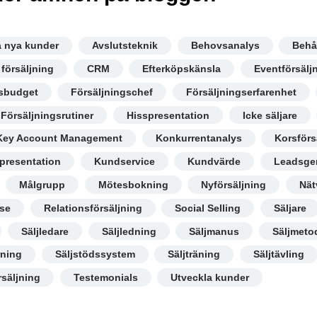
a nya kunder
Avslutsteknik
Behovsanalys
Behå
 försäljning
CRM
Efterköpskänsla
Eventförsälj
gsbudget
Försäljningschef
Försäljningserfarenhet
Försäljningsrutiner
Hisspresentation
Icke säljare
Key Account Management
Konkurrentanalys
Korsförs
presentation
Kundservice
Kundvärde
Leadsge
Målgrupp
Mötesbokning
Nyförsäljning
Nät
se
Relationsförsäljning
Social Selling
Säljare
Säljledare
Säljledning
Säljmanus
Säljmeto
rning
Säljstödssystem
Säljträning
Säljtävling
rsäljning
Testemonials
Utveckla kunder