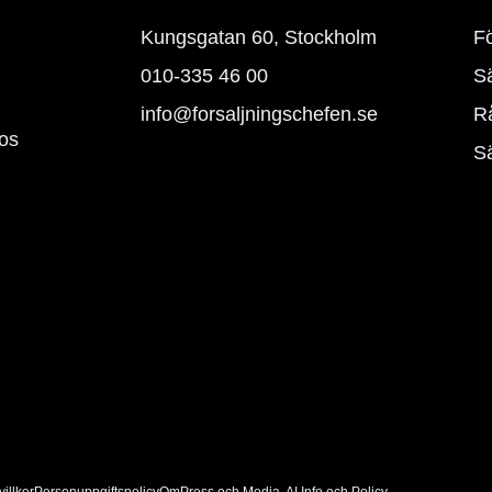
Kungsgatan 60, Stockholm
F
010-335 46 00
Sä
info@forsaljningschefen.se
Rå
hos
S
illkor
Personuppgiftspolicy
Om
Press och Media
AI Info och Policy