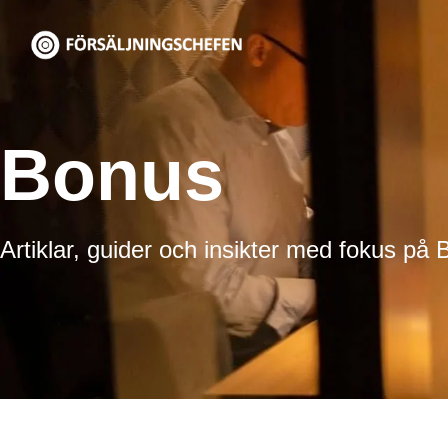
Hoppa
till
innehåll
Bonus
Artiklar, guider och insikter med fokus på