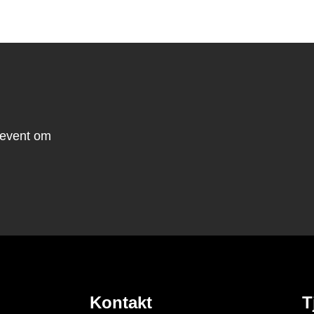
a event om
Kontakt
T