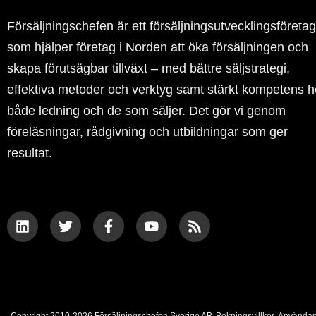
Försäljningschefen är ett försäljningsutvecklingsföretag
som hjälper företag i Norden att öka försäljningen och
skapa förutsägbar tillväxt – med bättre säljstrategi,
effektiva metoder och verktyg samt stärkt kompetens 
både ledning och de som säljer. Det gör vi genom
föreläsningar, rådgivning och utbildningar som ger
resultat.
L
T
F
Y
R
i
w
a
o
s
n
i
c
u
s
k
t
e
t
e
t
b
u
d
e
o
b
i
r
o
e
n
k
-
Copyright 2010-2026 Försäljningschefen Sverige AB
Bokningsvillkor
Användarv