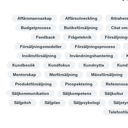
Affärsmannaskap
Affärsutveckling
Attraher
Budgetprocess
Butiksförsäljning
Citat om
Feedback
Frågeteknik
Försäljnin
Försäljningsmodeller
Försäljningsprocess
Insiktsförsäljning
Invändningshantering
Kundbesök
Kundfokus
Kundnytta
Kund
Mentorskap
Merförsäljning
Mässförsäljning
Produktförsäljning
Prospektering
Referensca
Säljkommunikation
Säljkompetens
Säljkultur
Säljpitch
Säljplan
Säljpsykologi
Säljsty
Telefonfö