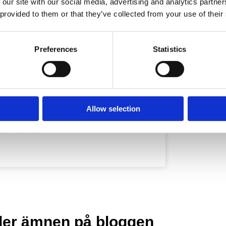
 our site with our social media, advertising and analytics partn
 provided to them or that they’ve collected from your use of their
rets säljare 2026
Preferences
Statistics
tt utse Årets säljare handlar inte om
okaler eller plaketter. Det handlar om
tt tydliggöra vad som skapar resultat,
örstärka
Allow selection
äs artikeln
ler ämnen på bloggen