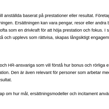
till anställda baserat på prestationer eller resultat. Före
ingen. Ersättningen kan vara pengar, resor eller andra b
ofta som en drivkraft för att höja prestation och fokus. I s
stå och upplevs som rättvisa, skapas långsiktigt engagem
re och HR-ansvariga som vill förstå hur bonus och rörliga
isation. Den är även relevant för personer som arbetar m
sultat.
ap om hur mål, ersättningsmodeller och incitament använ