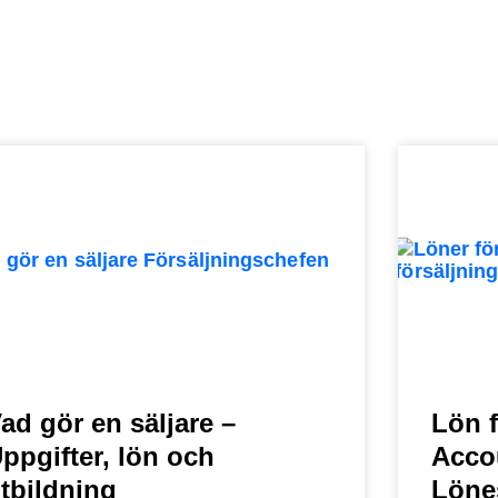
ad gör en säljare –
Lön f
ppgifter, lön och
Acco
tbildning
Lönes