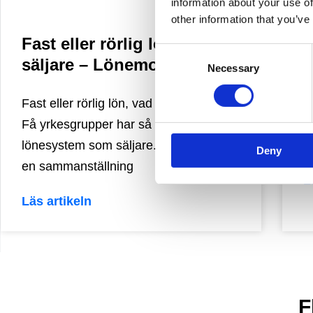
information about your use of
other information that you’ve
Fast eller rörlig lön för
Å
Consent
säljare – Lönemodeller
Necessary
Selection
A
Fast eller rörlig lön, vad fungerar bäst?
p
Få yrkesgrupper har så varierande
a
lönesystem som säljare. Här finner du
f
Deny
en sammanställning
L
Läs artikeln
F