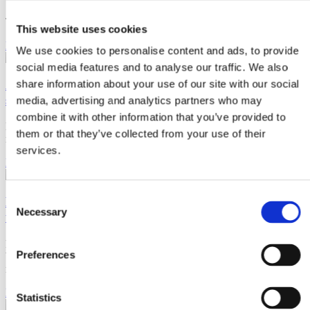
Skapa tillväxt ses ibland som någon man kan välja eller inte välja.
Tillväxt är i grunden helt naturligt. Sen vi
This website uses cookies
Läs artikeln
We use cookies to personalise content and ads, to provide
social media features and to analyse our traffic. We also
Att vara konsekvent skapar mer försäljning och
share information about your use of our site with our social
större tillväxt
media, advertising and analytics partners who may
combine it with other information that you’ve provided to
Känner du någon eller är du kanske själv en person som avlagt ett
them or that they’ve collected from your use of their
nyårslöfte? Sedan har du en eller ett
services.
Läs artikeln
Consent
Kundresan hjälper dig förstå din kund och skapa
Necessary
Selection
tillväxt
Kundresan eller customer journey visar varje steg en potentiell eller
Preferences
befintlig kund tar, från första Google-sökningen till återköp och
rekommendation.
Läs artikeln
Statistics