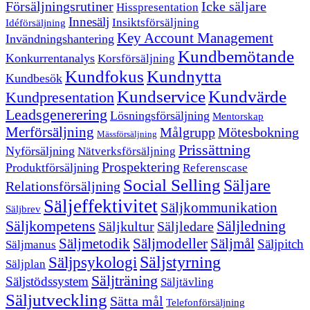
Försäljningsrutiner
Icke säljare
Hisspresentation
Innesälj
Insiktsförsäljning
Idéförsäljning
Key Account Management
Invändningshantering
Kundbemötande
Konkurrentanalys
Korsförsäljning
Kundfokus
Kundnytta
Kundbesök
Kundservice
Kundvärde
Kundpresentation
Leadsgenerering
Lösningsförsäljning
Mentorskap
Merförsäljning
Målgrupp
Mötesbokning
Mässförsäljning
Prissättning
Nyförsäljning
Nätverksförsäljning
Prospektering
Produktförsäljning
Referenscase
Social Selling
Säljare
Relationsförsäljning
Säljeffektivitet
Säljkommunikation
Säljbrev
Säljkompetens
Säljledning
Säljkultur
Säljledare
Säljmetodik
Säljmodeller
Säljmål
Säljpitch
Säljmanus
Säljstyrning
Säljpsykologi
Säljplan
Säljträning
Säljstödssystem
Säljtävling
Säljutveckling
Sätta mål
Telefonförsäljning