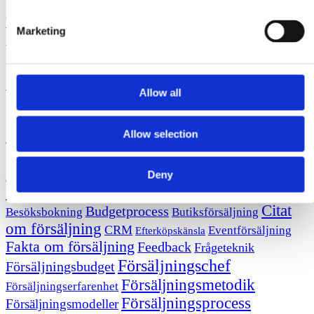
Webinar för att driva försäljning och tillväxt
Marketing
Webinar har på kort tid blivit en mycket effektiv metod för att möta
kunden. Metoden fungerar både för ren nyförsäljning
Läs artikeln
Allow all
Fler ämnen på bloggen
Allow selection
Tag cloud
Attrahera nya
Affärsutveckling
Deny
Affärsmannaskap
kunder
Avslutsteknik
Behovsanalys
Behålla kunder
Citat
Budgetprocess
Besöksbokning
Butiksförsäljning
om försäljning
CRM
Eventförsäljning
Efterköpskänsla
Fakta om försäljning
Feedback
Frågeteknik
Försäljningschef
Försäljningsbudget
Försäljningsmetodik
Försäljningserfarenhet
Försäljningsprocess
Försäljningsmodeller