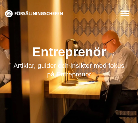
Hoppa
till
innehåll
Entreprenör
Artiklar, guider och insikter med fokus
på Entreprenör