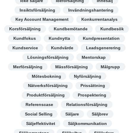
Icke säljare
Idéförsäljning
Innesälj
Insiktsförsäljning
Invändningshantering
Key Account Management
Konkurrentanalys
Korsförsäljning
Kundbemötande
Kundbesök
Kundfokus
Kundnytta
Kundpresentation
Kundservice
Kundvärde
Leadsgenerering
Lösningsförsäljning
Mentorskap
Merförsäljning
Mässförsäljning
Målgrupp
Mötesbokning
Nyförsäljning
Nätverksförsäljning
Prissättning
Produktförsäljning
Prospektering
Referenscase
Relationsförsäljning
Social Selling
Säljare
Säljbrev
Säljeffektivitet
Säljkommunikation
Säljkompetens
Säljkultur
Säljledare