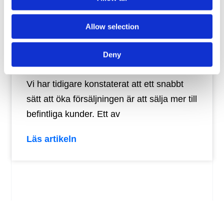
Allow selection
Alla på företaget bör bidra till
ökad merförsäljning
Deny
Vi har tidigare konstaterat att ett snabbt
sätt att öka försäljningen är att sälja mer till
befintliga kunder. Ett av
Läs artikeln