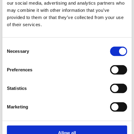
our social media, advertising and analytics partners who
kundrelationer
may combine it with other information that you’ve
provided to them or that they’ve collected from your use
Starka kundrelationer är avgörande för
of their services.
företagets tillväxt och stabilitet. En nöjd
kund köper mer, stannar längre och
Consent
rekommenderar ditt företag
Necessary
Selection
Läs artikeln
Preferences
Statistics
Marketing
Allow all