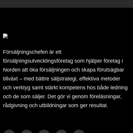
Försäljningschefen är ett
försäljningsutvecklingsföretag som hjälper företag i
Norden att öka försäljningen och skapa förutsägbar
tillväxt – med bättre säljstrategi, effektiva metoder
och verktyg samt stärkt kompetens hos både ledning
och de som säljer. Det gör vi genom föreläsningar,
rådgivning och utbildningar som ger resultat.
L
T
F
Y
R
i
w
a
o
s