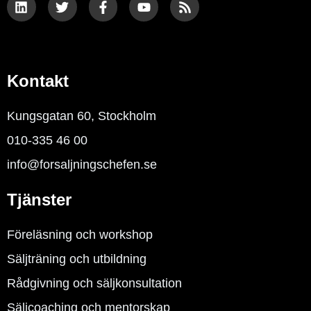
n
i
c
u
s
k
t
e
t
e
t
b
u
d
e
o
b
i
r
o
e
n
k
Kontakt
-
f
Kungsgatan 60, Stockholm
010-335 46 00
info@forsaljningschefen.se
Tjänster
Föreläsning och workshop
Säljträning och utbildning
Rådgivning och säljkonsultation
Säljcoaching och mentorskap