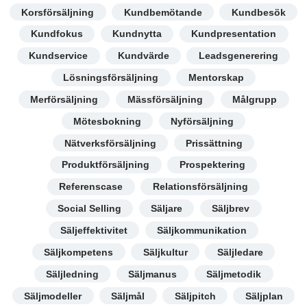
Korsförsäljning
Kundbemötande
Kundbesök
Kundfokus
Kundnytta
Kundpresentation
Kundservice
Kundvärde
Leadsgenerering
Lösningsförsäljning
Mentorskap
Merförsäljning
Mässförsäljning
Målgrupp
Mötesbokning
Nyförsäljning
Nätverksförsäljning
Prissättning
Produktförsäljning
Prospektering
Referenscase
Relationsförsäljning
Social Selling
Säljare
Säljbrev
Säljeffektivitet
Säljkommunikation
Säljkompetens
Säljkultur
Säljledare
Säljledning
Säljmanus
Säljmetodik
Säljmodeller
Säljmål
Säljpitch
Säljplan