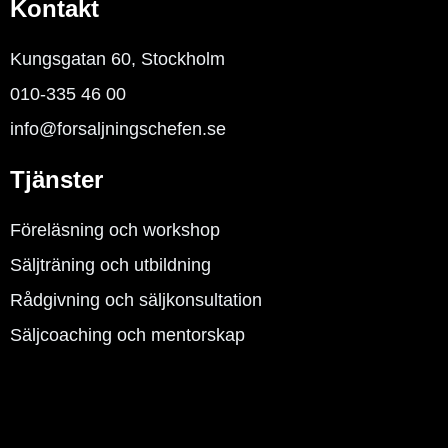
n
k
Kontakt
-
f
Kungsgatan 60, Stockholm
010-335 46 00
info@forsaljningschefen.se
Tjänster
Föreläsning och workshop
Säljträning och utbildning
Rådgivning och säljkonsultation
Säljcoaching och mentorskap