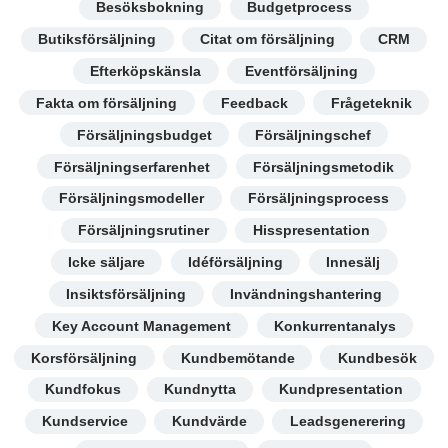
Besöksbokning
Budgetprocess
Butiksförsäljning
Citat om försäljning
CRM
Efterköpskänsla
Eventförsäljning
Fakta om försäljning
Feedback
Frågeteknik
Försäljningsbudget
Försäljningschef
Försäljningserfarenhet
Försäljningsmetodik
Försäljningsmodeller
Försäljningsprocess
Försäljningsrutiner
Hisspresentation
Icke säljare
Idéförsäljning
Innesälj
Insiktsförsäljning
Invändningshantering
Key Account Management
Konkurrentanalys
Korsförsäljning
Kundbemötande
Kundbesök
Kundfokus
Kundnytta
Kundpresentation
Kundservice
Kundvärde
Leadsgenerering