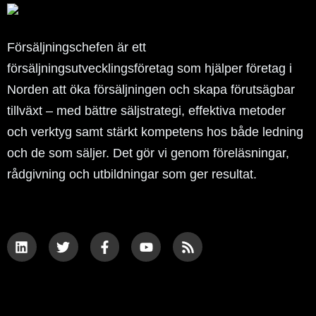
Försäljningschefen är ett
försäljningsutvecklingsföretag som hjälper företag i
Norden att öka försäljningen och skapa förutsägbar
tillväxt – med bättre säljstrategi, effektiva metoder
och verktyg samt stärkt kompetens hos både ledning
och de som säljer. Det gör vi genom föreläsningar,
rådgivning och utbildningar som ger resultat.
L
T
F
Y
R
i
w
a
o
s
n
i
c
u
s
k
t
e
t
e
t
b
u
d
e
o
b
i
r
o
e