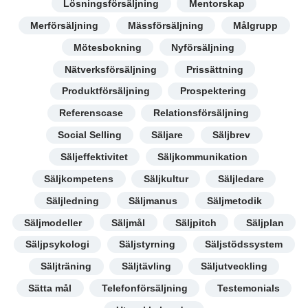
Lösningsförsäljning
Mentorskap
Merförsäljning
Mässförsäljning
Målgrupp
Mötesbokning
Nyförsäljning
Nätverksförsäljning
Prissättning
Produktförsäljning
Prospektering
Referenscase
Relationsförsäljning
Social Selling
Säljare
Säljbrev
Säljeffektivitet
Säljkommunikation
Säljkompetens
Säljkultur
Säljledare
Säljledning
Säljmanus
Säljmetodik
Säljmodeller
Säljmål
Säljpitch
Säljplan
Säljpsykologi
Säljstyrning
Säljstödssystem
Säljträning
Säljtävling
Säljutveckling
Sätta mål
Telefonförsäljning
Testemonials