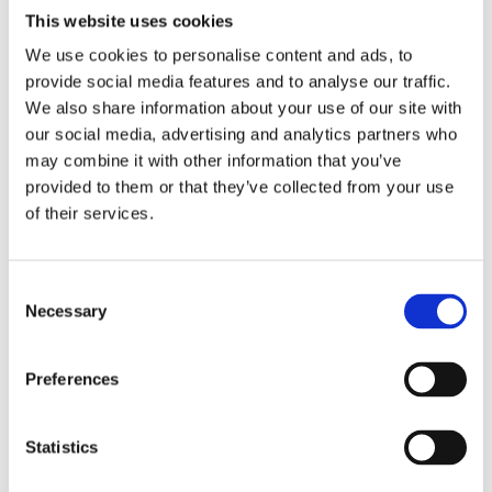
Läs artikeln
This website uses cookies
We use cookies to personalise content and ads, to
provide social media features and to analyse our traffic.
We also share information about your use of our site with
our social media, advertising and analytics partners who
may combine it with other information that you’ve
provided to them or that they’ve collected from your use
of their services.
Consent
Necessary
Selection
En enklare presentation är en
Preferences
bättre presentation
Statistics
De flesta som håller en presentation har